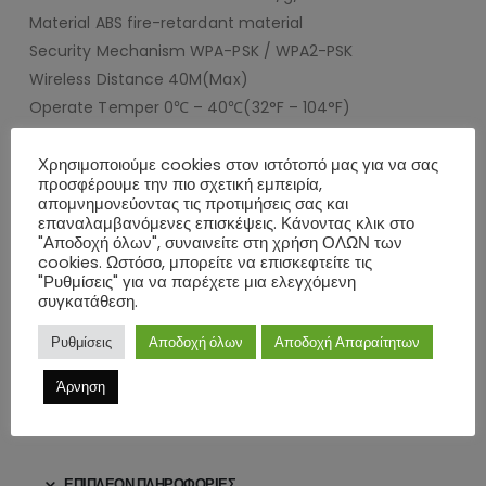
Material ABS fire-retardant material
Security Mechanism WPA-PSK / WPA2-PSK
Wireless Distance 40M(Max)
Operate Temper 0℃ – 40℃(32°F – 104°F)
Operating Humidity 0% -90% non-condensing
Storage Temper 0℃ – 60℃(32°F – 140°F)
Χρησιμοποιούμε cookies στον ιστότοπό μας για να σας
προσφέρουμε την πιο σχετική εμπειρία,
Storage Humidity 0% -90% non-condensing
απομνημονεύοντας τις προτιμήσεις σας και
Close/Open Valve Time 5-10 Seconds
επαναλαμβανόμενες επισκέψεις. Κάνοντας κλικ στο
"Αποδοχή όλων", συναινείτε στη χρήση ΟΛΩΝ των
Torque 30-60 kgf.cm
cookies. Ωστόσο, μπορείτε να επισκεφτείτε τις
Type
"Ρυθμίσεις" για να παρέχετε μια ελεγχόμενη
συγκατάθεση.
BALL VALVES, Water Regulating Valves, Air Valves & Vents
Port Size 1/2″-1-1/4″ Media Gas/Water APP
Ρυθμίσεις
Αποδοχή όλων
Αποδοχή Απαραίτητων
TuyaSmart/SmartLife
Άρνηση
Support Amazon Alexa, Google Assistant/Home, IFTT
ΕΠΙΠΛΈΟΝ ΠΛΗΡΟΦΟΡΊΕΣ