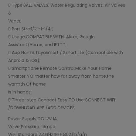
 Type:BALL VALVES, Water Regulating Valves, Air Valves
&
Vents;
 Port Size:1/2″-1-1/4″;
 Usage:COMPATIBLE WITH: Alexa, Google
Assistant/Home, and IFTTT;
 App Name:Tuyasmart / Smart life (Compatible with
Android & iOS);
 Smartphone Remote Control:Make Your Home
Smarter NO matter how far away from home,the
warmth Of home
is in hands;
 Three-step Connect Easy TO Use:CONNECT WIFI
/DOWNLOAD APP /ADD DEVICES;
Power Supply DC 12V 1A
Valve Pressure 1.6mpa
WiFi Standard 2.4GHz IEEE 802.11b/g/n