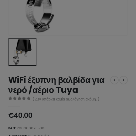
WiFi έξυπνη βαλβίδα για
νερό /αέριο Tuya
( Δεν υπάρχει καμία αξιολόγηση ακόμη. )
0
από 5
€
40.00
EAN:
2000000235301