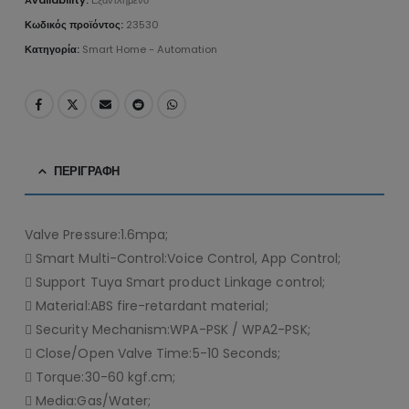
Availability:
Εξαντλημένο
Κωδικός προϊόντος:
23530
Κατηγορία:
Smart Home - Automation
ΠΕΡΙΓΡΑΦΉ
Valve Pressure:1.6mpa;
 Smart Multi-Control:Voice Control, App Control;
 Support Tuya Smart product Linkage control;
 Material:ABS fire-retardant material;
 Security Mechanism:WPA-PSK / WPA2-PSK;
 Close/Open Valve Time:5-10 Seconds;
 Torque:30-60 kgf.cm;
 Media:Gas/Water;