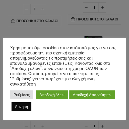
ΠΡΟΣΘΉΚΗ ΣΤΟ ΚΑΛΆΘΙ
ΠΡΟΣΘΉΚΗ ΣΤΟ ΚΑΛΆΘΙ
Χρησιμοποιούμε cookies στον ιστότοπό μας για να σας
προσφέρουμε την πιο σχετική εμπειρία,
απομνημονεύοντας τις προτιμήσεις σας και
επαναλαμβανόμενες επισκέψεις. Κάνοντας κλικ στο
"Αποδοχή όλων", συναινείτε στη χρήση ΟΛΩΝ των
cookies. Ωστόσο, μπορείτε να επισκεφτείτε τις
"Ρυθμίσεις" για να παρέχετε μια ελεγχόμενη
συγκατάθεση.
Ρυθμίσεις
Αποδοχή όλων
Αποδοχή Απαραίτητων
,
IP ΤΗΛΈΦΩΝΑ
,
IP ΤΗΛΕΦΩΝΊΑ
,
IP ΤΗΛΈΦΩΝΑ
,
IP ΤΗΛΕΦΩΝΊΑ
Grandstream GSC3574 HD Intercom and Facility Control Station with WiFi-6 and Bluetooth 5.0 – White
Grandstream WP826 Cordless Wi-Fi IP Phone
Άρνηση
0
ΣΤΑ
0
ΣΤΑ
€
172.00
€
106.00