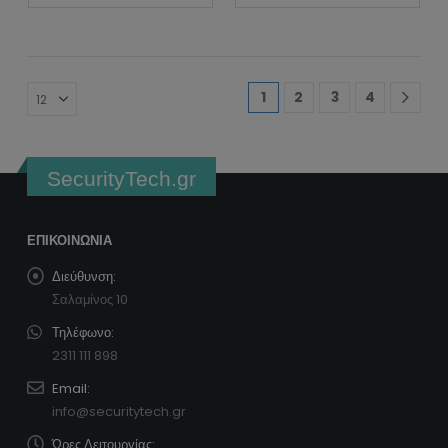
1
2
3
4
SecurityTech.gr
ΕΠΙΚΟΙΝΩΝΊΑ
Διεύθυνση:
Σαλαμίνος 10
Τηλέφωνο:
2311 111 898
Email:
info@securitytech.gr
Ώρες Λειτουργίας: