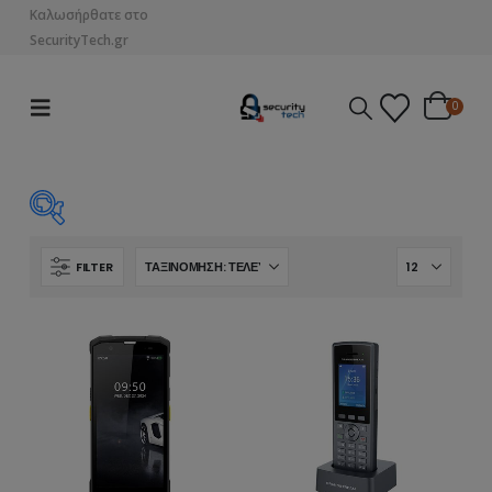
Καλωσήρθατε στο
SecurityTech.gr
0
Τιμή
FILTER
€19
€930
19
247
475
702
930
MegaPixels
2MP
(0)
3MP
(0)