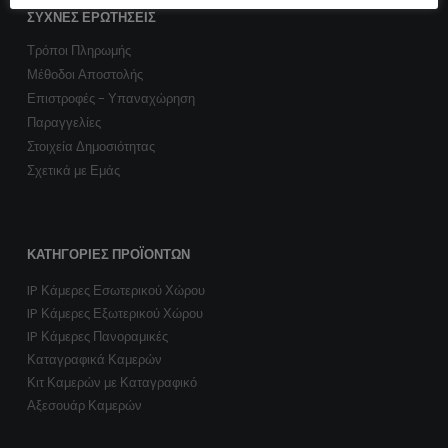
ΣΥΧΝΈΣ ΕΡΩΤΉΣΕΙΣ
Τρόποι Πληρωμής
Μέθοδοι Αποστολής
Επιστροφές - Υπαναχώρηση
Παραγγελίες
Στοιχεία Δημοσιότητας
Σχετικά με Εμάς
ΚΑΤΗΓΟΡΊΕΣ ΠΡΟΪΌΝΤΩΝ
IP Κάμερες Εσωτερικού Χώρου
IP Κάμερες Εξωτερικού Χώρου
IP Κάμερες Πανοραμικές
Καταγραφικά Καμερών
Κιτ Καμερών με Καταγραφικό
Αξεσουάρ Καμερών