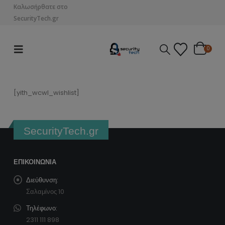
Καλωσήρθατε στο
SecurityTech.gr
0
[yith_wcwl_wishlist]
SecurityTech.gr
ΕΠΙΚΟΙΝΩΝΊΑ
Διεύθυνση:
Σαλαμίνος 10
Τηλέφωνο:
2311 111 898