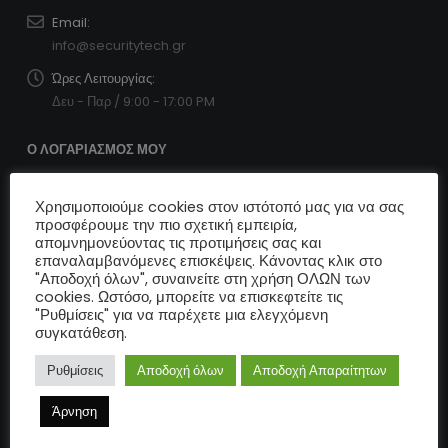
Email:
info@securitytech.gr
Ώρες Λειτουργίας:
Δευ - Παρ / 9:00 - 17:00 PM
Ο ΛΟΓΑΡΙΑΣΜΌΣ ΜΟΥ
Επικοινωνία
Χρησιμοποιούμε cookies στον ιστότοπό μας για να σας
Ο λογαριασμός
προσφέρουμε την πιο σχετική εμπειρία,
Ιστορικό Πραγγελιών
απομνημονεύοντας τις προτιμήσεις σας και
Η εταιρία μας
επαναλαμβανόμενες επισκέψεις. Κάνοντας κλικ στο
Όροι Χρήσης
"Αποδοχή όλων", συναινείτε στη χρήση ΟΛΩΝ των
cookies. Ωστόσο, μπορείτε να επισκεφτείτε τις
Πολιτική cookies
"Ρυθμίσεις" για να παρέχετε μια ελεγχόμενη
συγκατάθεση.
Ρυθμίσεις
Αποδοχή όλων
Αποδοχή Απαραίτητων
Αντιμετωπίσατε κάποιο πρόβλημα;
Άρνηση
Ηλεκτρονική πλατφόρμα επίλυσης διαφορών