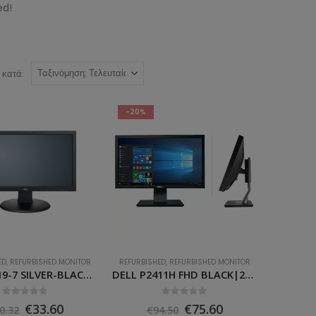
ed!
 κατά:
-20%
44
55
ορίες
ρίες
ixels
MP
(0)
ED
,
REFURBISHED MONITOR
REFURBISHED
,
REFURBISHED MONITOR
MP
(0)
Fujitsu B19-7 SILVER-BLACK|LED|19″|VGA – DVI|1Y|F.REF
DELL P2411H FHD BLACK|24″|VGA – DVI|1Y|F.REF
MP
(0)
0
ΣΤΑ
0
ΣΤΑ
Original
Η
Original
Η
€
33.60
€
75.60
0.32
€
94.50