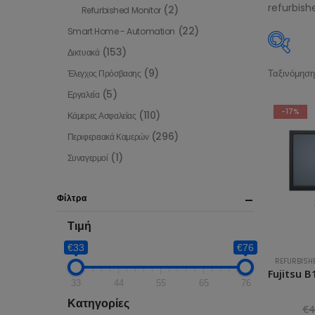
refurbish
(2)
Refurbished Monitor
(22)
Smart Home - Automation
(153)
Δικτυακά
(9)
Ταξινόμηση
Έλεγχος Πρόσβασης
Τιμή
(5)
Εργαλεία
€33
-17%
(110)
Κάμερες Ασφαλείας
(296)
Περιφερειακά Καμερών
33
(1)
Συναγερμοί
Κατηγ
Κατηγο
Φίλτρα
MegaP
Τιμή
2
€33
€76
REFURBISH
3
33
44
55
65
76
4
Κατηγορίες
€
4