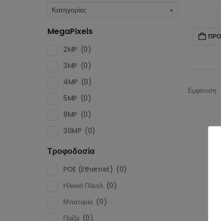
5
Κατηγορίες
8
MegaPixels
ΠΡΟ
3
2MP
(0)
3MP
(0)
Τροφο
4MP
(0)
PO
Εμφάνιση:
5MP
(0)
Ηλ
8MP
(0)
Μ
30MP
(0)
Πρ
Τροφοδοσία
Ανάλυ
POE (Ethernet)
(0)
2
Ηλιακό Πάνελ
(0)
4
Μπαταρία
(0)
Πρίζα
(0)
Fu