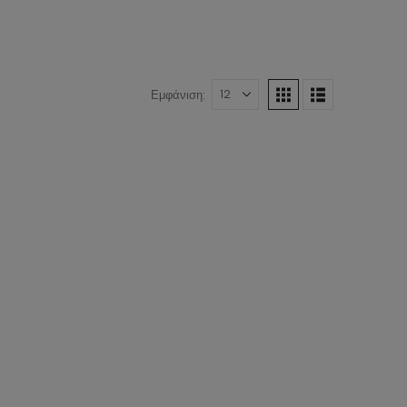
Εμφάνιση:
€76
65
76