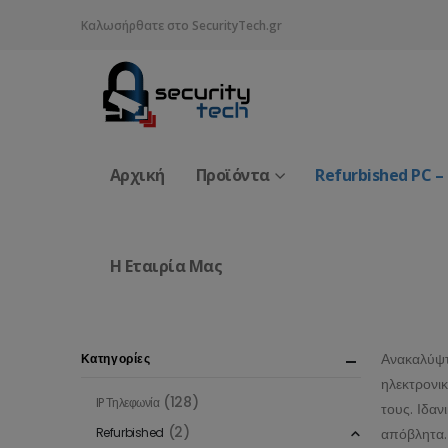
Καλωσήρθατε στο SecurityTech.gr
Αρχική
Προϊόντα
Refurbished PC –
Η Εταιρία Μας
Ανακαλύψτ
Κατηγορίες
ηλεκτρονι
(128)
IP Τηλεφωνία
τους. Ιδαν
(2)
Refurbished
απόβλητα.