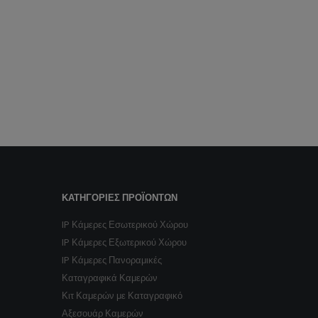
Τροφοδοτικό καμερών 5 καναλιών DC 12V 5A PB-5C5A
0
ΣΤΑ
€
20.00
ΚΑΤΗΓΟΡΊΕΣ ΠΡΟΪΌΝΤΩΝ
IP Κάμερες Εσωτερικού Χώρου
IP Κάμερες Εξωτερικού Χώρου
IP Κάμερες Πανοραμικές
Καταγραφικά Καμερών
Κιτ Καμερών με Καταγραφικό
Αξεσουάρ Καμερών