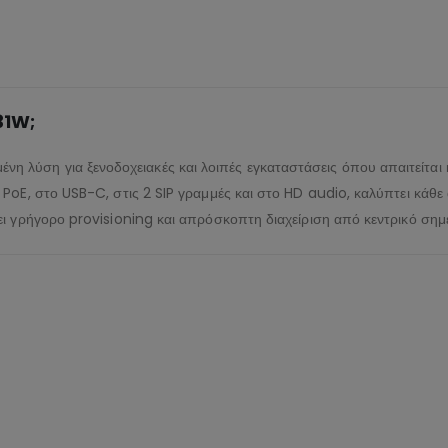
31W;
νη λύση για ξενοδοχειακές και λοιπές εγκαταστάσεις όπου απαιτείται
oE, στο USB-C, στις 2 SIP γραμμές και στο HD audio, καλύπτει κάθε 
ι γρήγορο provisioning και απρόσκοπτη διαχείριση από κεντρικό σημε