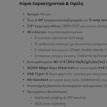
Κύρια Χαρακτηριστικά & Οφέλη
Χρώμα:
Μαύρο
Έως 2 SIP λογαριασμούς/γραμμές
και
3-way au
3.5’’ έγχρωμη οθόνη
(480×320) για εύκολη πλοήγ
26 πλήκτρα
, συμπεριλαμβανομένων:
6 context-sensitive Soft keys
12 αριθμητικά πλήκτρα (με δυνατότητα ρύθμιση
5 πλήκτρα λειτουργιών (Flash, Redial, Hands-f
3 πλήκτρα ελέγχου έντασης (Volume Up/Dow
Ενσωματωμένο Wi-Fi 6 (802.11a/b/g/n/ac/ax)
10/100 Mbps θύρα Ethernet
με υποστήριξη
PoE 
USB Type-C
θύρα φόρτισης, χρήσιμη για σύγχρο
HD Handset
με ευρεία ζώνη ήχου (wideband), συ
Υποστήριξη βασικών λειτουργιών τηλεφωνίας
: D
Προηγμένες δυνατότητες
:
Multicast paging & E911 service
GDS Door Opening