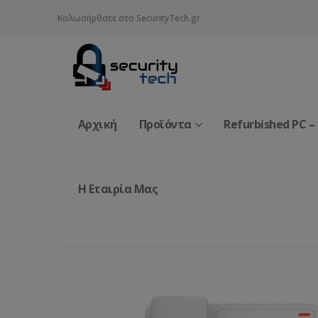
Καλωσήρθατε στο SecurityTech.gr
Αρχική
Προϊόντα
Refurbished PC –
Η Εταιρία Μας