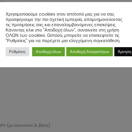
 30% απώλειας πακέτων χωρίς απώλεια ποιότητας
για online διαχείριση & provisioning
Χρησιμοποιούμε cookies στον ιστότοπό μας για να σας
d, SRTP, TLS, 802.1x media access control
προσφέρουμε την πιο σχετική εμπειρία, απομνημονεύοντας
τις προτιμήσεις σας και επαναλαμβανόμενες επισκέψεις.
fServ, MPLS)
Κάνοντας κλικ στο "Αποδοχή όλων", συναινείτε στη χρήση
θέτηση
ΟΛΩΝ των cookies. Ωστόσο, μπορείτε να επισκεφτείτε τις
"Ρυθμίσεις" για να παρέχετε μια ελεγχόμενη συγκατάθεση.
Ρυθμίσεις
Αποδοχή όλων
Αποδοχή Απαραίτητων
Άρνηση
8mm (με ακουστικό & βάση)