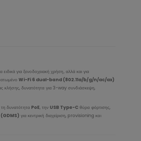
ικά για ξενοδοχειακή χρήση, αλλά και για
ματωμένο
Wi-Fi 6 dual-band (802.11a/b/g/n/ac/ax)
ίας κλήσης, δυνατότητα για 3-way συνδιάσκεψη,
, τη δυνατότητα
PoE
, την
USB Type-C
θύρα φόρτισης,
 (GDMS)
για κεντρική διαχείριση, provisioning και