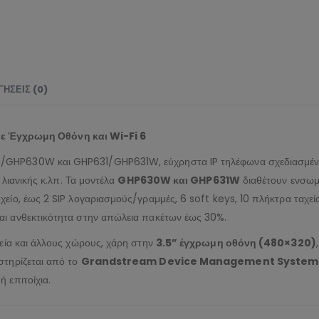
ΉΣΕΙΣ (0)
Έγχρωμη Οθόνη και Wi-Fi 6
GHP630W και GHP631/GHP631W, εύχρηστα IP τηλέφωνα σχεδιασμένα ειδ
 λιανικής κ.λπ. Τα μοντέλα
GHP630W και GHP631W
διαθέτουν ενσω
χείο, έως 2 SIP λογαριασμούς/γραμμές, 6 soft keys, 10 πλήκτρα ταχε
αι ανθεκτικότητα στην απώλεια πακέτων έως 30%.
χεία και άλλους χώρους, χάρη στην
3.5” έγχρωμη οθόνη (480×320)
στηρίζεται από το
Grandstream Device Management System
 επιτοίχια.