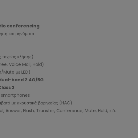
dio conferencing
ηση και μηνύματα
ς ταχείας κλήσης)
ree, Voice Mail, Hold)
n/Mute με LED)
 dual-band 2.4G/5G
Class 2
να smartphones
μβατό με ακουστικά βαρηκοΐας (HAC)
ial, Answer, Flash, Transfer, Conference, Mute, Hold, κ.ά.