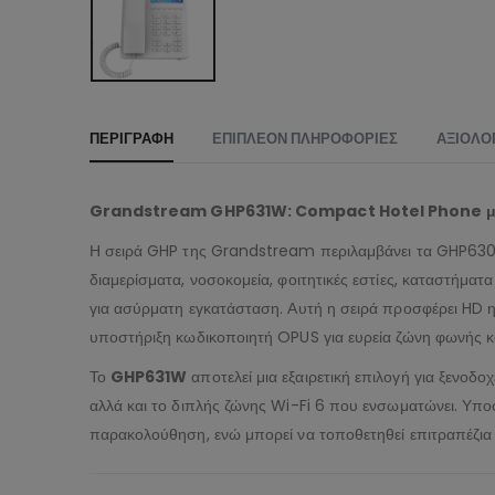
ΠΕΡΙΓΡΑΦΉ
ΕΠΙΠΛΈΟΝ ΠΛΗΡΟΦΟΡΊΕΣ
ΑΞΙΟΛΟΓ
Grandstream GHP631W: Compact Hotel Phone με 
Η σειρά GHP της Grandstream περιλαμβάνει τα GHP630/
διαμερίσματα, νοσοκομεία, φοιτητικές εστίες, καταστήματα
για ασύρματη εγκατάσταση. Αυτή η σειρά προσφέρει HD η
υποστήριξη κωδικοποιητή OPUS για ευρεία ζώνη φωνής κ
Το
GHP631W
αποτελεί μια εξαιρετική επιλογή για ξενοδο
αλλά και το διπλής ζώνης Wi-Fi 6 που ενσωματώνει. Υπο
παρακολούθηση, ενώ μπορεί να τοποθετηθεί επιτραπέζια ή