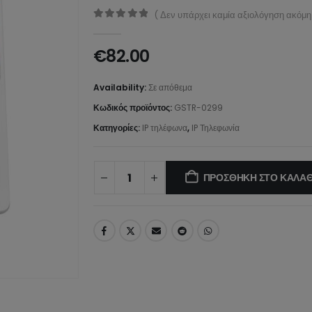
( Δεν υπάρχει καμία αξιολόγηση ακόμη.
0
από 5
€
82.00
Availability:
Σε απόθεμα
Κωδικός προϊόντος:
GSTR-0299
Κατηγορίες:
IP τηλέφωνα
,
IP Τηλεφωνία
ΠΡΟΣΘΉΚΗ ΣΤΟ ΚΑΛΆΘ