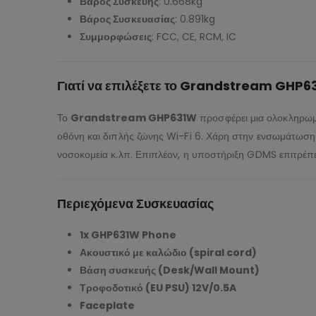
Βάρος Συσκευής
: 0.668kg
Βάρος Συσκευασίας
: 0.891kg
Συμμορφώσεις
: FCC, CE, RCM, IC
Γιατί να επιλέξετε το Grandstream GHP6
Το
Grandstream GHP631W
προσφέρει μια ολοκληρωμέ
οθόνη και διπλής ζώνης Wi-Fi 6. Χάρη στην ενσωμάτωση P
νοσοκομεία κ.λπ. Επιπλέον, η υποστήριξη GDMS επιτρέπε
Περιεχόμενα Συσκευασίας
1x GHP631W Phone
Ακουστικό με καλώδιο (spiral cord)
Βάση συσκευής (Desk/Wall Mount)
Τροφοδοτικό (EU PSU) 12V/0.5A
Faceplate