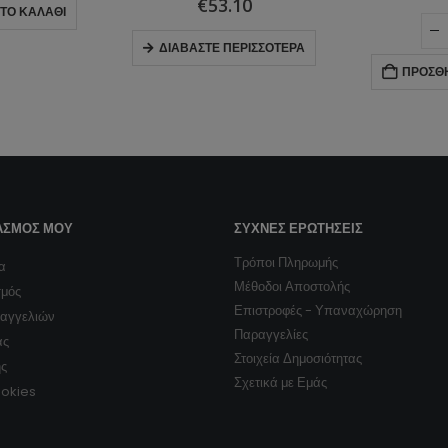
10
ΠΡΟΣΘ
ΡΙΣΣΌΤΕΡΑ
ΠΡΟΣΘΉΚΗ ΣΤΟ ΚΑΛΆΘΙ
ΑΣΜΌΣ ΜΟΥ
ΣΥΧΝΈΣ ΕΡΩΤΉΣΕΙΣ
Τρόποι Πληρωμής
α
Μέθοδοι Αποστολής
σμός
Επιστροφές - Υπαναχώρηση
ραγγελιών
Παραγγελίες
ας
Στοιχεία Δημοσιότητας
ης
Σχετικά με Εμάς
ookies