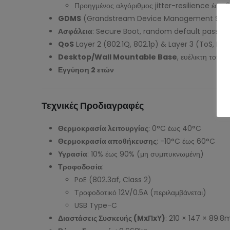
Προηγμένος αλγόριθμος jitter-resilience έως
GDMS
(Grandstream Device Management System) 
Ασφάλεια
: Secure Boot, random default passwor
QoS
Layer 2 (802.1Q, 802.1p) & Layer 3 (ToS, Dif
Desktop/Wall Mountable Base
, ευέλικτη τοπο
Εγγύηση 2 ετών
Τεχνικές Προδιαγραφές
Θερμοκρασία λειτουργίας
: 0°C έως 40°C
Θερμοκρασία αποθήκευσης
: -10°C έως 60°C
Υγρασία
: 10% έως 90% (μη συμπυκνωμένη)
Τροφοδοσία
:
PoE (802.3af, Class 2)
Τροφοδοτικό 12V/0.5A (περιλαμβάνεται)
USB Type-C
Διαστάσεις Συσκευής (MxΠxΥ)
: 210 × 147 × 89.