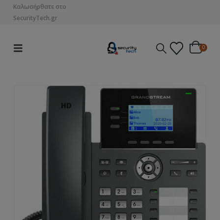
Καλωσήρθατε στο
SecurityTech.gr
0