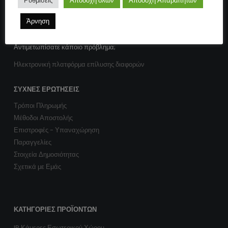
Ρυθμίσεις
Αποδοχή όλων
Αποδοχή Απαραίτητων
Πολιτική cookies
Άρνηση
Αντιμετωπίσατε κάποιο πρόβλημα;
Ηλεκτρονική πλατφόρμα επίλυσης διαφορών
ΣΥΧΝΈΣ ΕΡΩΤΉΣΕΙΣ
Τρόποι Πληρωμής
Μέθοδοι Αποστολής
Επιστροφές - Υπαναχώρηση
Παραγγελίες
Στοιχεία Δημοσιότητας
Σχετικά με Εμάς
ΚΑΤΗΓΟΡΊΕΣ ΠΡΟΪΌΝΤΩΝ
IP Κάμερες Εσωτερικού Χώρου