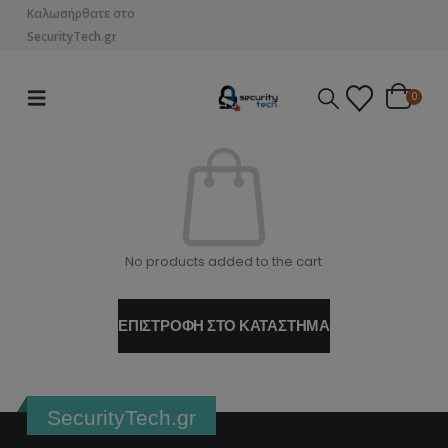
Καλωσήρθατε στο
SecurityTech.gr
0
No products added to the cart
ΕΠΙΣΤΡΟΦΉ ΣΤΟ ΚΑΤΆΣΤΗΜΑ
SecurityTech.gr