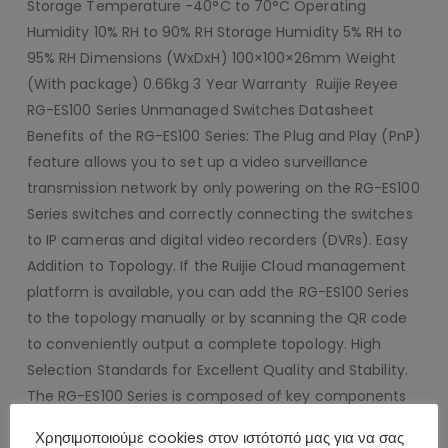
Storage Temperature -40°C to 70°C Operating
Humidity 10% RH to 90% RH Storage Humidity 5% RH to
95% RH Dimensions (WxDxH) 100×100×26mm Weight
(With package) 0.66kg 3 Year Warranty ​ Ruijie Reyee
RG-ES100 Series Unmanaged Switches Datasheet
Benefits of the RG-ES100 Series: The Plug and Play (PnP)
feature allows you to set up a video surveillance
transmission network by only powering on the RG-ES100
Series switches and correctly connecting the switches
to IP cameras and digital video recorders (DVRs). Easy
Addition to Topology. If the Ruijie Cloud management
platform is available, you can add the RG-ES100 Series
to the topology manually or by scanning the QR code
to conveniently output a complete topology. High
Selection Standards for Excellent Quality and Stability.
The RG-ES100 Series is composed of key components
selected based on strict requirements, such as the
Χρησιμοποιούμε cookies στον ιστότοπό μας για να σας
power supply, capacitors, and resistors. In addition,