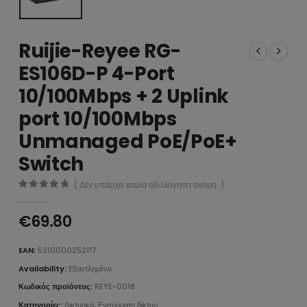
Ruijie-Reyee RG-
ES106D-P 4-Port
10/100Mbps + 2 Uplink
port 10/100Mbps
Unmanaged PoE/PoE+
Switch
( Δεν υπάρχει καμία αξιολόγηση ακόμη. )
0
από 5
€
69.80
EAN:
5210000252117
Availability:
Εξαντλημένο
Κωδικός προϊόντος:
REYE-0018
Κατηγορίες:
Δικτυακά
,
Ενσύρματο δίκτυο