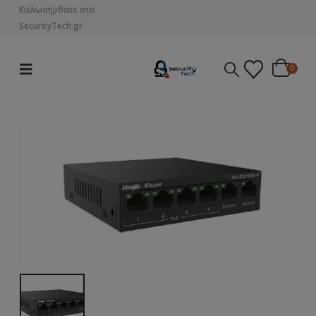
Καλωσήρθατε στο
SecurityTech.gr
0