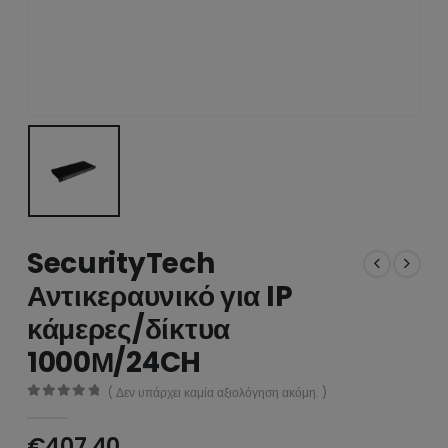
SecurityTech
Αντικεραυνικό για IP
κάμερες/δίκτυα
1000Μ/24CH
( Δεν υπάρχει καμία αξιολόγηση ακόμη. )
0
από 5
€
407.40