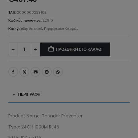
EAN:
2000000229102
Κωδικός προϊόντος:
22910
Κατηγορίες:
Δικτυακά
,
Περιφερειακά Καμερών
ΠΡΟΣΘΉΚΗ ΣΤΟ ΚΑΛΆΘΙ
ΠΕΡΙΓΡΑΦΉ
Product Name: Thunder Preventer
Type: 24CH 1000M RJ45
IMAX: 10KV IMAX