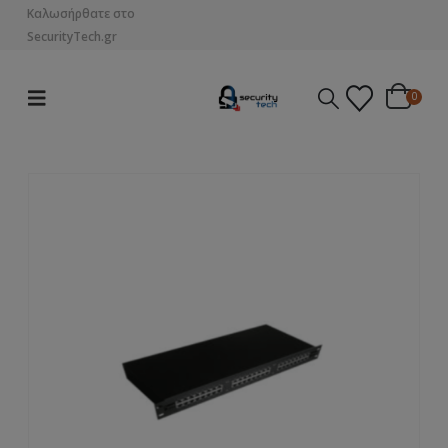
Καλωσήρθατε στο
SecurityTech.gr
0