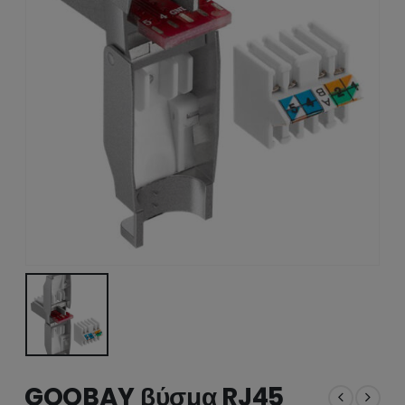
GOOBAY βύσμα RJ45