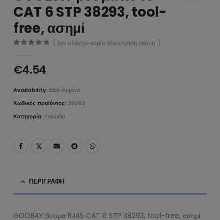
CAT 6 STP 38293, tool-
free, ασημί
( Δεν υπάρχει καμία αξιολόγηση ακόμη. )
0
από 5
€
4.54
Availability:
Εξαντλημένο
Κωδικός προϊόντος:
38293
Κατηγορία:
Καλώδια
ΠΕΡΙΓΡΑΦΉ
GOOBAY βύσμα RJ45 CAT 6 STP 38293, tool-free, ασημί