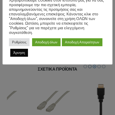
Χρησιμοποιούμε cookies στον ιστότοπό μας για να σας
Specification: CAT 6
προσφέρουμε την πιο σχετική εμπειρία,
απομνημονεύοντας τις προτιμήσεις σας και
Shielding class: STP
επαναλαμβανόμενες επισκέψεις. Κάνοντας κλικ στο
Material: zinc die-cast
"Αποδοχή όλων", συναινείτε στη χρήση ΟΛΩΝ των
cookies. Ωστόσο, μπορείτε να επισκεφτείτε τις
Dimensions: 46.7 x 14.5 x 17mm
"Ρυθμίσεις" για να παρέχετε μια ελεγχόμενη
συγκατάθεση.
ΕΠΙΠΛΈΟΝ ΠΛΗΡΟΦΟΡΊΕΣ
Ρυθμίσεις
Αποδοχή όλων
Αποδοχή Απαραίτητων
ΑΞΙΟΛΟΓΉΣΕΙΣ (0)
Άρνηση
ΣΧΕΤΙΚΆ ΠΡΟΪΌΝΤΑ