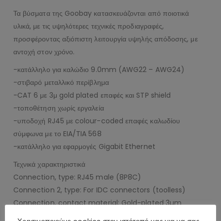
Τα βύσματα της Goobay κατασκευάζονται από ποιοτικά
υλικά, με τις υψηλότερες τεχνικές προδιαγραφές,
προσφέροντας αξιόπιστη λειτουργία υψηλής απόδοσης, με
αντοχή στον χρόνο.
-κατάλληλο για καλώδιο 9.0mm (AWG22 – AWG24)
-στιβαρό μεταλλικό περίβλημα
-CAT 6 με 3μ gold plated επαφές και STP shield
-τοποθέτηση χωρίς εργαλεία
-υποδοχή RJ45 με colour-coded επαφές καλωδίου
σύμφωνα με το EIA/TIA 568
-κατάλληλο για εφαρμογές Gigabit Ethernet
Τεχνικά χαρακτηριστικά
Connection, type: RJ45 male (8P8C)
Connection 2, type: For IDC connectors (toolless)
Connection, contact material: Gold-plated 3µm
Contacting: 8 Pin