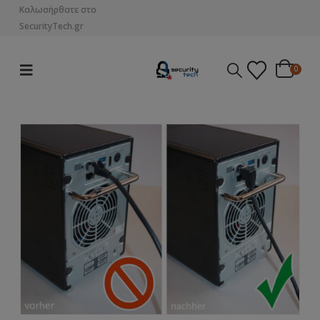
Καλωσήρθατε στο
SecurityTech.gr
0