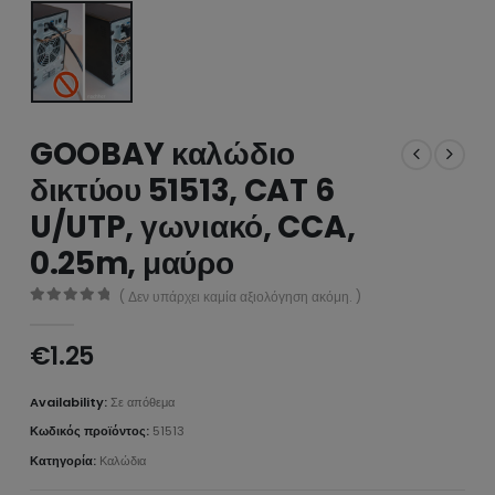
GOOBAY καλώδιο
δικτύου 51513, CAT 6
U/UTP, γωνιακό, CCA,
0.25m, μαύρο
( Δεν υπάρχει καμία αξιολόγηση ακόμη. )
0
από 5
€
1.25
Availability:
Σε απόθεμα
Κωδικός προϊόντος:
51513
Κατηγορία:
Καλώδια