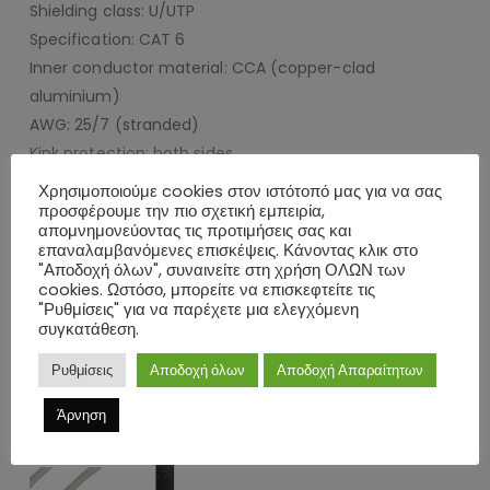
Shielding class: U/UTP
Specification: CAT 6
Inner conductor material: CCA (copper-clad
aluminium)
AWG: 25/7 (stranded)
Kink protection: both sides
max. bandwidth: 250 MHz
Χρησιμοποιούμε cookies στον ιστότοπό μας για να σας
προσφέρουμε την πιο σχετική εμπειρία,
απομνημονεύοντας τις προτιμήσεις σας και
ΕΠΙΠΛΈΟΝ ΠΛΗΡΟΦΟΡΊΕΣ
επαναλαμβανόμενες επισκέψεις. Κάνοντας κλικ στο
"Αποδοχή όλων", συναινείτε στη χρήση ΟΛΩΝ των
cookies. Ωστόσο, μπορείτε να επισκεφτείτε τις
ΑΞΙΟΛΟΓΉΣΕΙΣ (0)
"Ρυθμίσεις" για να παρέχετε μια ελεγχόμενη
συγκατάθεση.
Ρυθμίσεις
Αποδοχή όλων
Αποδοχή Απαραίτητων
ΣΧΕΤΙΚΆ ΠΡΟΪΌΝΤΑ
Άρνηση