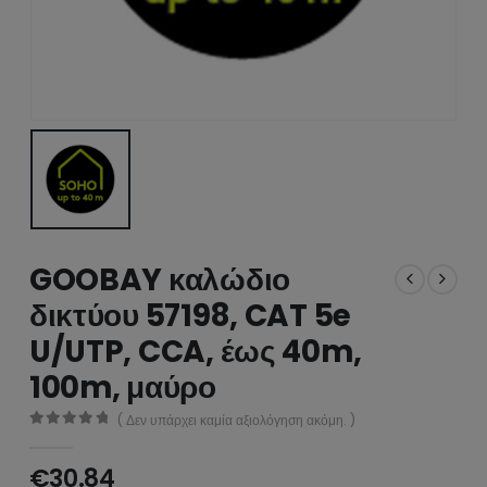
GOOBAY καλώδιο
δικτύου 57198, CAT 5e
U/UTP, CCA, έως 40m,
100m, μαύρο
( Δεν υπάρχει καμία αξιολόγηση ακόμη. )
0
από 5
€
30.84