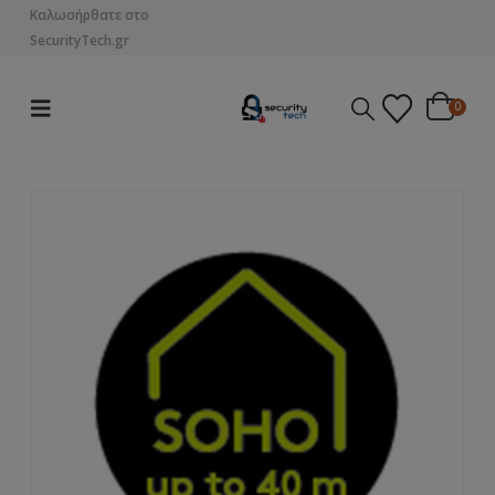
Καλωσήρθατε στο
SecurityTech.gr
0