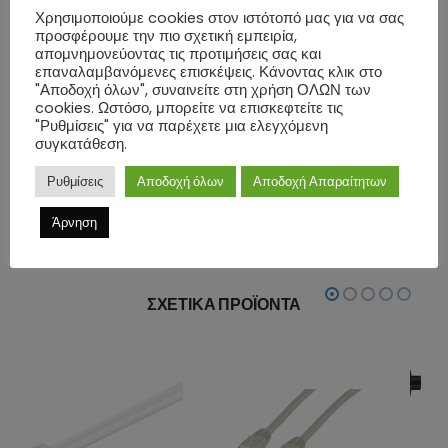
Χρησιμοποιούμε cookies στον ιστότοπό μας για να σας
-Usable up to cable length: 40 m
προσφέρουμε την πιο σχετική εμπειρία,
-Max. bandwidth: 100MHz
απομνημονεύοντας τις προτιμήσεις σας και
επαναλαμβανόμενες επισκέψεις. Κάνοντας κλικ στο
-Impedance: 100 Ω
"Αποδοχή όλων", συναινείτε στη χρήση ΟΛΩΝ των
-Cable length: 100m
cookies. Ωστόσο, μπορείτε να επισκεφτείτε τις
"Ρυθμίσεις" για να παρέχετε μια ελεγχόμενη
-Color: Black
συγκατάθεση.
ΕΠΙΠΛΈΟΝ ΠΛΗΡΟΦΟΡΊΕΣ
Ρυθμίσεις
Αποδοχή όλων
Αποδοχή Απαραίτητων
Άρνηση
ΑΞΙΟΛΟΓΉΣΕΙΣ (0)
ΣΧΕΤΙΚΆ ΠΡΟΪΌΝΤΑ
ΕΞΑΝΤΛΗΜΈΝΟ