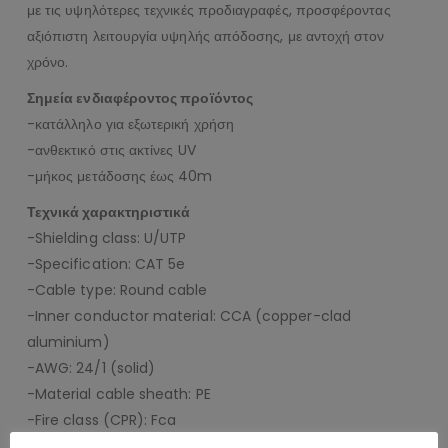
με τις υψηλότερες τεχνικές προδιαγραφές, προσφέροντας
αξιόπιστη λειτουργία υψηλής απόδοσης, με αντοχή στον
χρόνο.
Σημεία ενδιαφέροντος προϊόντος
-κατάλληλο για εξωτερική χρήση
-ανθεκτικό στις ακτίνες UV
-μήκος μετάδοσης έως 40m
Τεχνικά χαρακτηριστικά
-Shielding class: U/UTP
-Specification: CAT 5e
-Cable type: Round cable
-Inner conductor material: CCA (copper-clad
aluminium)
-AWG: 24/1 (solid)
-Material cable sheath: PE
-Fire class (CPR): Fca
-Cable sheath diameter (approx.): 5 mm