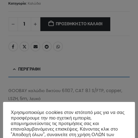
Κατηγορία:
Καλώδια
ΠΡΟΣΘΉΚΗ ΣΤΟ ΚΑΛΆΘΙ
ΠΕΡΙΓΡΑΦΉ
GOOBAY καλώδιο δικτύου 61107, CAT 8.1 S/FTP, copper,
LSZH, 5m, λευκό
Τα καλώδια της Goobay κατασκευάζονται από ποιοτικά υλικά,
Χρησιμοποιούμε cookies στον ιστότοπό μας για να σας
με τις υψηλότερες τεχνικές προδιαγραφές, προσφέροντας
προσφέρουμε την πιο σχετική εμπειρία,
απομνημονεύοντας τις προτιμήσεις σας και
αξιόπιστη λειτουργία υψηλής απόδοσης, με αντοχή στον
επαναλαμβανόμενες επισκέψεις. Κάνοντας κλικ στο
χρόνο.
"Αποδοχή όλων", συναινείτε στη χρήση ΟΛΩΝ των