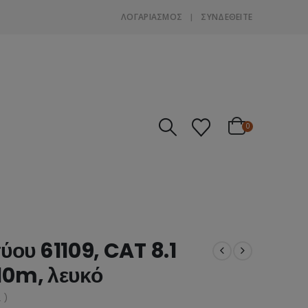
ΛΟΓΑΡΙΑΣΜΌΣ
ΣΎΝΔΕΘΕΊΤΕ
0
ου 61109, CAT 8.1
10m, λευκό
 )