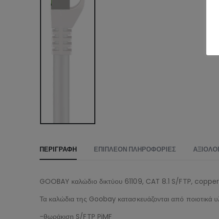
ΠΕΡΙΓΡΑΦΉ
ΕΠΙΠΛΈΟΝ ΠΛΗΡΟΦΟΡΊΕΣ
ΑΞΙΟΛΟΓ
GOOBAY καλώδιο δικτύου 61109, CAT 8.1 S/FTP, copper,
Τα καλώδια της Goobay κατασκευάζονται από ποιοτικά υλ
-θωράκιση S/FTP PiMF