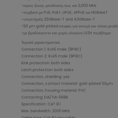
-εύρος ζώνης μετάδοσης έως και 2,000 MHz
-συμβατό με PoE, PoE+, UPoE, 4PPoE και HDBaseT
-υποστήριξη 25GBase-T and 40GBase-T
-50 μm gold-plated επαφές για αντοχή και τέλεια μετά
-με βραδύκαυστο και χωρίς αλογόνο LSZH περίβλημα
Τεχνικά χαρακτηριστικά
Connection 1: RJ45 male (8P8C)
Connection 2: RJ45 male (8P8C)
Kink protection: both sides
Latch protection: both sides
Connection, shielding: yes
Connection, contact material: gold-plated 50µm
Connection, housing material: PVC
Contacting: EIA/TIA-568B
Specification: CAT 8.1
Max. bandwidth: 2000 MHz
Cable type: Cat 8.1 raw cable