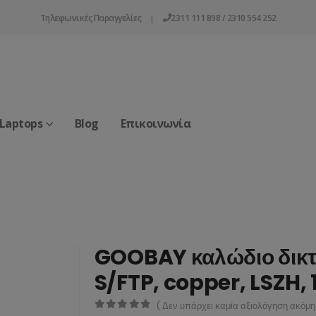
Τηλεφωνικές Παραγγελίες
2311 111 898 / 2310 554 252
|
 Laptops
Blog
Επικοινωνία
GOOBAY καλώδιο δικτύ
S/FTP, copper, LSZH, 
( Δεν υπάρχει καμία αξιολόγηση ακόμη.