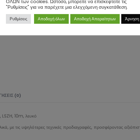
ΟΛΩΝ των cookies. Ωστόσο, μπορείτε να επισκεφτείτε τις
"Ρυθμίσεις" για να παρέχετε μια ελεγχόμενη συγκατάθεση.
Ρυθμίσεις
Αποδοχή όλων
Αποδοχή Απαραίτητων
Άρνηση
ΉΣΕΙΣ (0)
 LSZH, 10m, λευκό
ικά, με τις υψηλότερες τεχνικές προδιαγραφές, προσφέροντας αξιόπισ