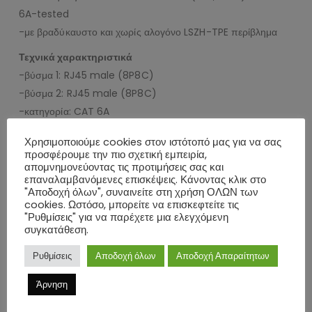
6A-tested
-με βραδύκαυστο και χωρίς αλογόνο LSZH-TPE περίβλημα
Τεχνικά χαρακτηριστικά
-βύσμα 1: RJ45 male (8P8C)
-βύσμα 2: RJ45 male (8P8C)
-κατηγορία: CAT 6A
-θωράκιση: U/UTP
Χρησιμοποιούμε cookies στον ιστότοπό μας για να σας
-contacting: EIA/TIA-568-B
προσφέρουμε την πιο σχετική εμπειρία,
-AWG: 32/7 (stranded)
απομνημονεύοντας τις προτιμήσεις σας και
επαναλαμβανόμενες επισκέψεις. Κάνοντας κλικ στο
-διάμετρος καλωδίου: 2.8mm
"Αποδοχή όλων", συναινείτε στη χρήση ΟΛΩΝ των
-kink protection: both sides
cookies. Ωστόσο, μπορείτε να επισκεφτείτε τις
"Ρυθμίσεις" για να παρέχετε μια ελεγχόμενη
-max. bandwidth: 500 MHz
συγκατάθεση.
-impedance: 100 Ω
Ρυθμίσεις
Αποδοχή όλων
Αποδοχή Απαραίτητων
-cable type: slim cable (super-flexible)
-υλικό εσωτερικού αγωγού: CU (copper)
Άρνηση
-υλικό καλωδίου: LSZH-TPE
-μήκος: 2m