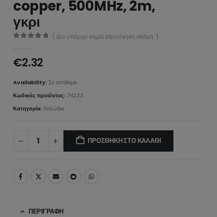
copper, 500MHz, 2m,
γκρι
( Δεν υπάρχει καμία αξιολόγηση ακόμη. )
0
από 5
€
2.32
Availability:
Σε απόθεμα
Κωδικός προϊόντος:
74223
Κατηγορία:
Καλώδια
ΠΡΟΣΘΉΚΗ ΣΤΟ ΚΑΛΆΘΙ
ΠΕΡΙΓΡΑΦΉ