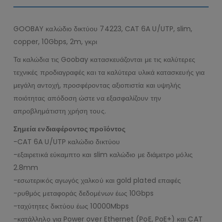
GOOBAY καλώδιο δικτύου 74223, CAT 6A U/UTP, slim,
copper, 10Gbps, 2m, γκρι
Τα καλώδια τις Goobay κατασκευάζονται με τις καλύτερες
τεχνικές προδιαγραφές και τα καλύτερα υλικά κατασκευής για
μεγάλη αντοχή, προσφέροντας αξιοπιστία και υψηλής
ποιότητας απόδοση ώστε να εξασφαλίζουν την
απροβλημάτιστη χρήση τους.
Σημεία ενδιαφέροντος προϊόντος
-CAT 6A U/UTP καλώδιο δικτύου
-εξαιρετικά εύκαμπτο και slim καλώδιο με διάμετρο μόλις
2.8mm
-εσωτερικός αγωγός χαλκού και gold plated επαφές
-ρυθμός μεταφοράς δεδομένων έως 10Gbps
-ταχύτητες δικτύου έως 10000Mbps
-κατάλληλο για Power over Ethernet (PoE, PoE+) και CAT