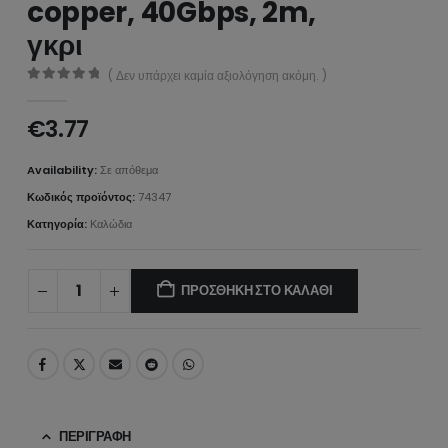
copper, 40Gbps, 2m,
γκρι
( Δεν υπάρχει καμία αξιολόγηση ακόμη. )
0
από 5
€
3.77
Availability:
Σε απόθεμα
Κωδικός προϊόντος:
74347
Κατηγορία:
Καλώδια
ΠΡΟΣΘΉΚΗ ΣΤΟ ΚΑΛΆΘΙ
ΠΕΡΙΓΡΑΦΉ