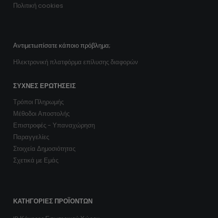
Δευ - Παρ / 9:00 - 17:00 PM
Ο ΛΟΓΑΡΙΑΣΜΌΣ ΜΟΥ
Επικοινωνία
Ο λογαριασμός
Ιστορικό Πραγγελιών
Η εταιρία μας
Όροι Χρήσης
Πολιτική cookies
Αντιμετωπίσατε κάποιο πρόβλημα;
Ηλεκτρονική πλατφόρμα επίλυσης διαφορών
ΣΥΧΝΈΣ ΕΡΩΤΉΣΕΙΣ
Τρόποι Πληρωμής
Μέθοδοι Αποστολής
Επιστροφές - Υπαναχώρηση