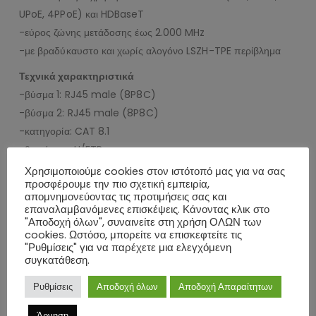
UPoE, 4PPoE) και HDBaseT
-εύρος ζώνης μετάδοσης έως 2.000 MHz
-με βραδύκαυστο και χωρίς αλογόνο LSZH-TPE περίβλημα
Τεχνικά χαρακτηριστικά
-βύσμα 1: RJ45 male (8P8C)
-βύσμα 2: RJ45 male (8P8C)
-κατηγορία: CAT 8.1
-θωράκιση: U/FTP
-contacting: EIA/TIA-568-B
Χρησιμοποιούμε cookies στον ιστότοπό μας για να σας
προσφέρουμε την πιο σχετική εμπειρία,
-AWG: 32/7 (stranded)
απομνημονεύοντας τις προτιμήσεις σας και
-διάμετρος καλωδίου: 3.8mm
επαναλαμβανόμενες επισκέψεις. Κάνοντας κλικ στο
"Αποδοχή όλων", συναινείτε στη χρήση ΟΛΩΝ των
-kink protection: both sides
cookies. Ωστόσο, μπορείτε να επισκεφτείτε τις
-latch protection: both sides
"Ρυθμίσεις" για να παρέχετε μια ελεγχόμενη
-max. bandwidth: 2000 MHz
συγκατάθεση.
-impedance: 100 Ω
Ρυθμίσεις
Αποδοχή όλων
Αποδοχή Απαραίτητων
-cable type: slim cable (super-flexible)
-υλικό εσωτερικού αγωγού: CU (copper)
Άρνηση