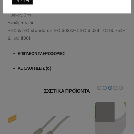
-υλικό καλωδίου: LSZH-TPE
-μήκος: 2m
-χρώμα: γκρι
-IEC & ISO standards: IEC 60332-1, IEC 61034, IEC 60754-
2, ISO 11801
ΕΠΙΠΛΈΟΝ ΠΛΗΡΟΦΟΡΊΕΣ
ΑΞΙΟΛΟΓΉΣΕΙΣ (0)
ΣΧΕΤΙΚΆ ΠΡΟΪΌΝΤΑ