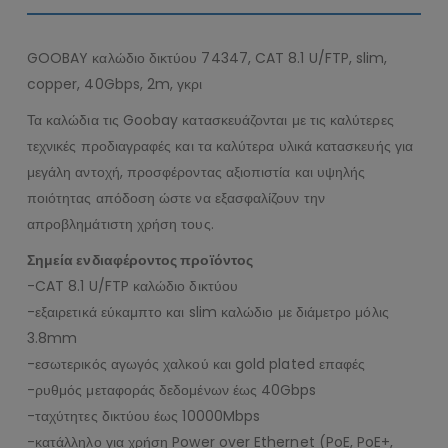
GOOBAY καλώδιο δικτύου 74347, CAT 8.1 U/FTP, slim,
copper, 40Gbps, 2m, γκρι
Τα καλώδια τις Goobay κατασκευάζονται με τις καλύτερες
τεχνικές προδιαγραφές και τα καλύτερα υλικά κατασκευής για
μεγάλη αντοχή, προσφέροντας αξιοπιστία και υψηλής
ποιότητας απόδοση ώστε να εξασφαλίζουν την
απροβλημάτιστη χρήση τους.
Σημεία ενδιαφέροντος προϊόντος
-CAT 8.1 U/FTP καλώδιο δικτύου
-εξαιρετικά εύκαμπτο και slim καλώδιο με διάμετρο μόλις
3.8mm
-εσωτερικός αγωγός χαλκού και gold plated επαφές
-ρυθμός μεταφοράς δεδομένων έως 40Gbps
-ταχύτητες δικτύου έως 10000Mbps
-κατάλληλο για χρήση Power over Ethernet (PoE, PoE+,