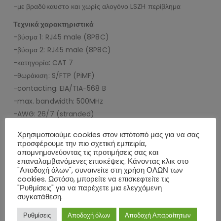
-με βραδύκαυστο και χωρίς αλογόνο LSZH περίβλημα
Τεχνικά χαρακτηριστικά
-βύσμα 1: RJ45 male (8P8C)
-βύσμα 2: RJ45 male (8P8C)
-κατηγορία: CAT 7
-θωράκιση: S/FTP (PiMF)
-contacting: EIA/TIA-568 B
-max. bandwidth: 500MHz
-AWG: 26/7 (stranded)
-διάμετρος καλωδίου: 6.2mm
Χρησιμοποιούμε cookies στον ιστότοπό μας για να σας
-υλικό εσωτερικού αγωγού: CU (copper)
προσφέρουμε την πιο σχετική εμπειρία,
απομνημονεύοντας τις προτιμήσεις σας και
-υλικό καλωδίου: LSZH
επαναλαμβανόμενες επισκέψεις. Κάνοντας κλικ στο
-μήκος: 0.25m
"Αποδοχή όλων", συναινείτε στη χρήση ΟΛΩΝ των
-χρώμα: μαύρο
cookies. Ωστόσο, μπορείτε να επισκεφτείτε τις
"Ρυθμίσεις" για να παρέχετε μια ελεγχόμενη
συγκατάθεση.
ΕΠΙΠΛΈΟΝ ΠΛΗΡΟΦΟΡΊΕΣ
Ρυθμίσεις
Αποδοχή όλων
Αποδοχή Απαραίτητων