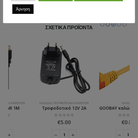
ΑΞΙΟΛΟΓΉΣΕΙΣ (0)
Άρνηση
ΣΧΕΤΙΚΆ ΠΡΟΪΌΝΤΑ
ΚΑΛΏΔΙΑ
,
ΠΕΡΙΦΕΡΕΙΑΚΆ ΚΑΜΕΡΏΝ
ΚΑΛΏΔΙΑ
Τροφοδοτικό 12V 2Α
GOOBAY καλώδιο δικτύου 95249, CAT 6 U/UTP, CCA, PVC, 0.25m, κίτρινο
0
ΣΤΑ
0
ΣΤΑ
€
5.00
€
0.84