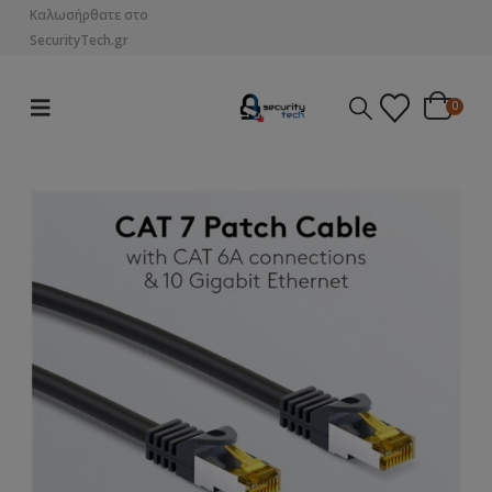
Καλωσήρθατε στο
SecurityTech.gr
0