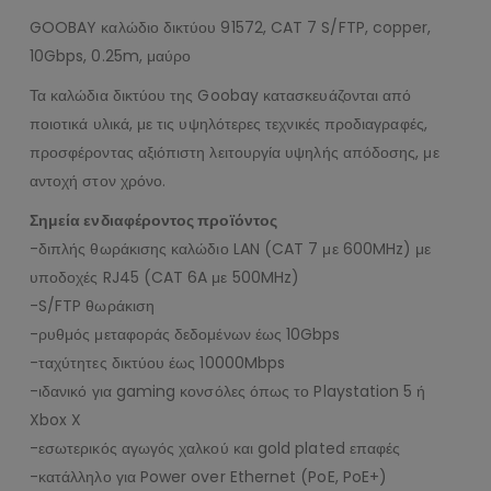
GOOBAY καλώδιο δικτύου 91572, CAT 7 S/FTP, copper,
10Gbps, 0.25m, μαύρο
Τα καλώδια δικτύου της Goobay κατασκευάζονται από
ποιοτικά υλικά, με τις υψηλότερες τεχνικές προδιαγραφές,
προσφέροντας αξιόπιστη λειτουργία υψηλής απόδοσης, με
αντοχή στον χρόνο.
Σημεία ενδιαφέροντος προϊόντος
-διπλής θωράκισης καλώδιο LAN (CAT 7 με 600MHz) με
υποδοχές RJ45 (CAT 6A με 500MHz)
-S/FTP θωράκιση
-ρυθμός μεταφοράς δεδομένων έως 10Gbps
-ταχύτητες δικτύου έως 10000Mbps
-ιδανικό για gaming κονσόλες όπως το Playstation 5 ή
Xbox X
-εσωτερικός αγωγός χαλκού και gold plated επαφές
-κατάλληλο για Power over Ethernet (PoE, PoE+)