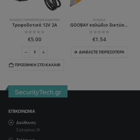
ΚΑΛΏΔΙΑ
ΚΑΛΏΔΙΑ
,
ΠΕΡΙΦΕΡΕΙΑΚΆ ΚΑΜΕΡΏΝ
GOOBAY καλώδιο δικτύου 95473, CAT 6 S/FTP (PiMF), CCA, 1m, κίτρινο
Καλώδιο HDMI 1M
0
ΣΤΑ
0
ΣΤΑ
€
1.54
€
3.00
ΔΙΑΒΆΣΤΕ ΠΕΡΙΣΣΌΤΕΡΑ
ΠΡΟΣΘΉΚΗ ΣΤΟ ΚΑΛΆΘΙ
SecurityTech.gr
ΕΠΙΚΟΙΝΩΝΊΑ
Διεύθυνση:
Σαλαμίνος 10