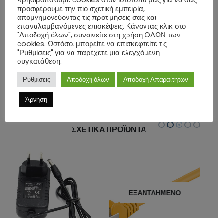
-Inner conductor material: CU (copper)
προσφέρουμε την πιο σχετική εμπειρία,
απομνημονεύοντας τις προτιμήσεις σας και
-Material cable sheath: LSZH
επαναλαμβανόμενες επισκέψεις. Κάνοντας κλικ στο
-Μήκος: 3m
"Αποδοχή όλων", συναινείτε στη χρήση ΟΛΩΝ των
cookies. Ωστόσο, μπορείτε να επισκεφτείτε τις
-Χρώμα: Μαύρο
"Ρυθμίσεις" για να παρέχετε μια ελεγχόμενη
συγκατάθεση.
ΕΠΙΠΛΈΟΝ ΠΛΗΡΟΦΟΡΊΕΣ
Ρυθμίσεις
Αποδοχή όλων
Αποδοχή Απαραίτητων
ΑΞΙΟΛΟΓΉΣΕΙΣ (0)
Άρνηση
ΣΧΕΤΙΚΆ ΠΡΟΪΌΝΤΑ
ΕΞΑΝΤΛΗΜΈΝΟ