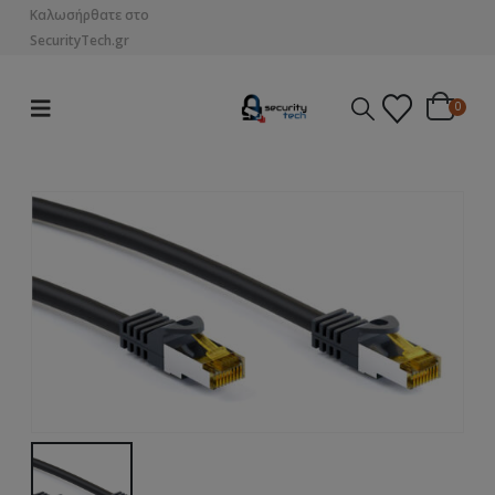
Καλωσήρθατε στο
SecurityTech.gr
0