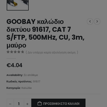
GOOBAY καλώδιο
δικτύου 91617, CAT 7
S/FTP, 500MHz, CU, 3m,
μαύρο
( Δεν υπάρχει καμία αξιολόγηση ακόμη. )
0
από 5
€
4.04
Availability:
Σε απόθεμα
Κωδικός προϊόντος:
91617
Κατηγορία:
Καλώδια
ΠΡΟΣΘΉΚΗ ΣΤΟ ΚΑΛΆΘΙ