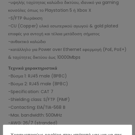
-υψηλής ταχύτητας καλώδιο δικτύου, ιδανικό για gaming
κονσόλες όπως το Playstation 5 ή Xbox X
-S/FTP θωράκιση
-CU (Copper) υλικό εσωτερικού αγωγού & gold plated
επαφές για αντοχή και τέλεια μετάδοση σήματος
-ανθεκτικό καλώδιο
-κατάλληλο για Power over Ethernet εφαρμογή (PoE, PoE+)
& ταχύτητες δικτύου έως 10000Mbps
Τεχνικά χαρακτηριστικά
-Βύσμα 1: RJ45 male (8P8C)
-Βύσμα 2: RJ45 male (8P8C)
-Specification: CAT 7
-Shielding class: S/FTP (PiMF)
-Contacting: EIA/TIA-568 B
-Max. bandwidth: 500MHz
-AWG: 26/7 (stranded)
-Cable sheath diameter (approx.): 6.2mm
Χρησιμοποιούμε cookies στον ιστότοπό μας για να σας