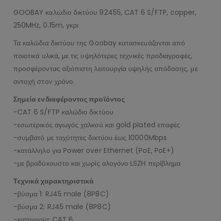
GOOBAY καλώδιο δικτύου 92455, CAT 6 S/FTP, copper,
250MHz, 0.15m, γκρι
Τα καλώδια δικτύου της Goobay κατασκευάζονται από
ποιοτικά υλικά, με τις υψηλότερες τεχνικές προδιαγραφές,
προσφέροντας αξιόπιστη λειτουργία υψηλής απόδοσης, με
αντοχή στον χρόνο.
Σημεία ενδιαφέροντος προϊόντος
-CAT 6 S/FTP καλώδιο δικτύου
-εσωτερικός αγωγός χαλκού και gold plated επαφές
-συμβατό με ταχύτητες δικτύου έως 10000Mbps
-κατάλληλο για Power over Ethernet (PoE, PoE+)
-με βραδύκαυστο και χωρίς αλογόνο LSZH περίβλημα
Τεχνικά χαρακτηριστικά
-βύσμα 1: RJ45 male (8P8C)
-βύσμα 2: RJ45 male (8P8C)
-κατηγορία: CAT 6