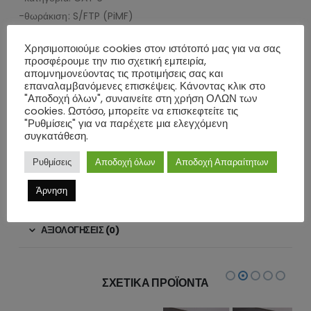
-θωράκιση: S/FTP (PiMF)
-contacting: EIA/TIA-568 B
Χρησιμοποιούμε cookies στον ιστότοπό μας για να σας
-max. bandwidth: 250MHz
προσφέρουμε την πιο σχετική εμπειρία,
-AWG: 28/7 (stranded)
απομνημονεύοντας τις προτιμήσεις σας και
επαναλαμβανόμενες επισκέψεις. Κάνοντας κλικ στο
-διάμετρος καλωδίου: 6mm
"Αποδοχή όλων", συναινείτε στη χρήση ΟΛΩΝ των
-υλικό εσωτερικού αγωγού: CU (copper)
cookies. Ωστόσο, μπορείτε να επισκεφτείτε τις
"Ρυθμίσεις" για να παρέχετε μια ελεγχόμενη
-υλικό καλωδίου: LSZH
συγκατάθεση.
-μήκος: 0.15m
-χρώμα: γκρι
Ρυθμίσεις
Αποδοχή όλων
Αποδοχή Απαραίτητων
Άρνηση
ΕΠΙΠΛΈΟΝ ΠΛΗΡΟΦΟΡΊΕΣ
ΑΞΙΟΛΟΓΉΣΕΙΣ (0)
ΣΧΕΤΙΚΆ ΠΡΟΪΌΝΤΑ