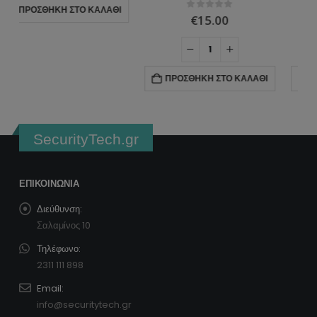
0
ΣΤΑ
0
ΣΤΑ
€
15.00
€
0.96
ΠΡΟΣΘΉΚΗ ΣΤΟ ΚΑΛΆΘΙ
ΠΡΟΣΘΉΚΗ ΣΤΟ ΚΑΛΆΘΙ
SecurityTech.gr
ΕΠΙΚΟΙΝΩΝΊΑ
Διεύθυνση:
Σαλαμίνος 10
Τηλέφωνο:
2311 111 898
Email:
info@securitytech.gr