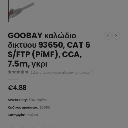
GOOBAY καλώδιο
δικτύου 93650, CAT 6
S/FTP (PiMF), CCA,
7.5m, γκρι
( Δεν υπάρχει καμία αξιολόγηση ακόμη. )
0
από 5
€
4.88
Availability:
Εξαντλημένο
Κωδικός προϊόντος:
93650
Κατηγορία:
Καλώδια