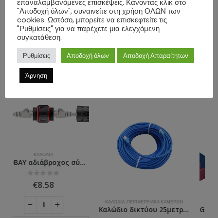
επαναλαμβανόμενες επισκέψεις. Κάνοντας κλικ στο
"Αποδοχή όλων", συναινείτε στη χρήση ΟΛΩΝ των
cookies. Ωστόσο, μπορείτε να επισκεφτείτε τις
ΕΠΙΠΛΈΟΝ ΠΛΗΡΟΦΟΡΊΕΣ
"Ρυθμίσεις" για να παρέχετε μια ελεγχόμενη
συγκατάθεση.
ΑΞΙΟΛΟΓΉΣΕΙΣ (0)
Ρυθμίσεις
Αποδοχή όλων
Αποδοχή Απαραίτητων
Άρνηση
ΣΧΕΤΙΚΆ ΠΡΟΪΌΝΤΑ
ΚΑΛΏΔΙΑ
,
ΠΕΡΙΦΕΡΕΙΑΚΆ ΚΑΜΕΡΏΝ
ΚΑΛΏΔΙΑ
Καλώδιο δικτύου 25μετρα CAT5E
GOOBAY καλώδιο δικτύου 95247, CAT 6 U/UTP, CCA, PVC, 0.25m, μπλε