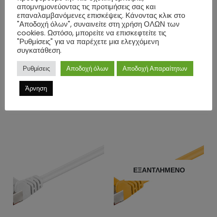
απομνημονεύοντας τις προτιμήσεις σας και
-Μήκος: 1m
επαναλαμβανόμενες επισκέψεις. Κάνοντας κλικ στο
-Χρώμα: Λευκό
"Αποδοχή όλων", συναινείτε στη χρήση ΟΛΩΝ των
cookies. Ωστόσο, μπορείτε να επισκεφτείτε τις
"Ρυθμίσεις" για να παρέχετε μια ελεγχόμενη
ΕΠΙΠΛΈΟΝ ΠΛΗΡΟΦΟΡΊΕΣ
συγκατάθεση.
Ρυθμίσεις
Αποδοχή όλων
Αποδοχή Απαραίτητων
ΑΞΙΟΛΟΓΉΣΕΙΣ (0)
Άρνηση
ΣΧΕΤΙΚΆ ΠΡΟΪΌΝΤΑ
ΕΞΑΝΤΛΗΜΈΝΟ