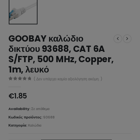
GOOBAY καλώδιο
δικτύου 93688, CAT 6A
S/FTP, 500 MHz, Copper,
1m, λευκό
( Δεν υπάρχει καμία αξιολόγηση ακόμη. )
0
από 5
€
1.85
Availability:
Σε απόθεμα
Κωδικός προϊόντος:
93688
Κατηγορία:
Καλώδια