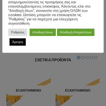
απομνημονεύοντας τις προτιμήσεις σας και
-Material cable sheath: LSZH
επαναλαμβανόμενες επισκέψεις. Κάνοντας κλικ στο
"Αποδοχή όλων", συναινείτε στη χρήση ΟΛΩΝ των
-Μήκος: 0.25m
cookies. Ωστόσο, μπορείτε να επισκεφτείτε τις
-Χρώμα: Γκρι
"Ρυθμίσεις" για να παρέχετε μια ελεγχόμενη
συγκατάθεση.
ΕΠΙΠΛΈΟΝ ΠΛΗΡΟΦΟΡΊΕΣ
Ρυθμίσεις
Αποδοχή όλων
Αποδοχή Απαραίτητων
Άρνηση
ΑΞΙΟΛΟΓΉΣΕΙΣ (0)
ΣΧΕΤΙΚΆ ΠΡΟΪΌΝΤΑ
Ο
ΕΞΑΝΤΛΗΜΈΝΟ