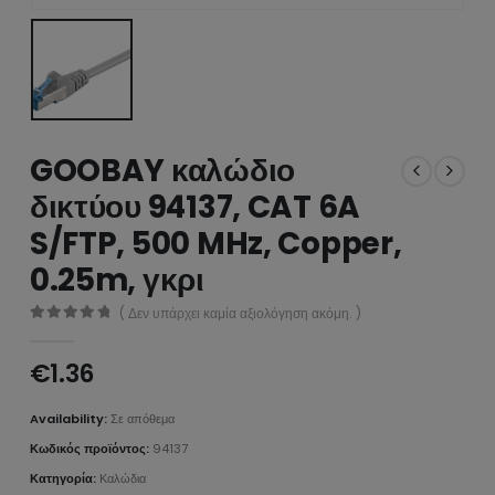
GOOBAY καλώδιο
δικτύου 94137, CAT 6A
S/FTP, 500 MHz, Copper,
0.25m, γκρι
( Δεν υπάρχει καμία αξιολόγηση ακόμη. )
0
από 5
€
1.36
Availability:
Σε απόθεμα
Κωδικός προϊόντος:
94137
Κατηγορία:
Καλώδια