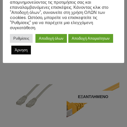
απομνημονεύοντας τις προτιμήσεις σας και
Μήκος: 0.25m
επαναλαμβανόμενες επισκέψεις. Κάνοντας κλικ στο
Χρώμα: Λευκό
"Αποδοχή όλων", συναινείτε στη χρήση ΟΛΩΝ των
cookies. Ωστόσο, μπορείτε να επισκεφτείτε τις
"Ρυθμίσεις" για να παρέχετε μια ελεγχόμενη
ΕΠΙΠΛΈΟΝ ΠΛΗΡΟΦΟΡΊΕΣ
συγκατάθεση.
Ρυθμίσεις
Αποδοχή όλων
Αποδοχή Απαραίτητων
ΑΞΙΟΛΟΓΉΣΕΙΣ (0)
Άρνηση
ΣΧΕΤΙΚΆ ΠΡΟΪΌΝΤΑ
ΕΞΑΝΤΛΗΜΈΝΟ
ΕΞ