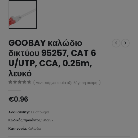
GOOBAY καλώδιο
δικτύου 95257, CAT 6
U/UTP, CCA, 0.25m,
λευκό
( Δεν υπάρχει καμία αξιολόγηση ακόμη. )
0
από 5
€
0.96
Availability:
Σε απόθεμα
Κωδικός προϊόντος:
95257
Κατηγορία:
Καλώδια