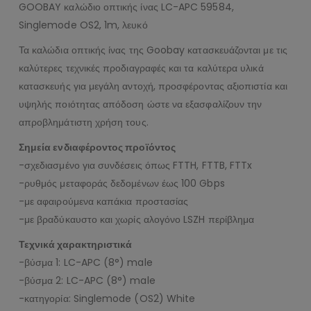
GOOBAY καλώδιο οπτικής ίνας LC-APC 59584,
Singlemode OS2, 1m, λευκό
Τα καλώδια οπτικής ίνας της Goobay κατασκευάζονται με τις
καλύτερες τεχνικές προδιαγραφές και τα καλύτερα υλικά
κατασκευής για μεγάλη αντοχή, προσφέροντας αξιοπιστία και
υψηλής ποιότητας απόδοση ώστε να εξασφαλίζουν την
απροβλημάτιστη χρήση τους.
Σημεία ενδιαφέροντος προϊόντος
-σχεδιασμένο για συνδέσεις όπως FTTH, FTTB, FTTx
-ρυθμός μεταφοράς δεδομένων έως 100 Gbps
-με αφαιρούμενα καπάκια προστασίας
-με βραδύκαυστο και χωρίς αλογόνο LSZH περίβλημα
Τεχνικά χαρακτηριστικά
-βύσμα 1: LC-APC (8°) male
-βύσμα 2: LC-APC (8°) male
-κατηγορία: Singlemode (OS2) White