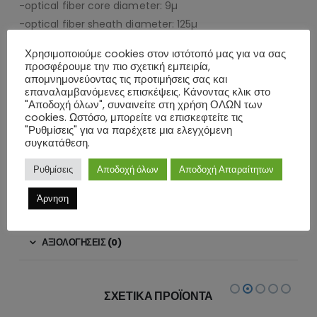
-optical fiber core diameter: 9µ
-optical fiber sheath diameter: 125µ
-wavelength: 1310nm
Χρησιμοποιούμε cookies στον ιστότοπό μας για να σας
-cable fiber type: Glass fiber G657.A2
προσφέρουμε την πιο σχετική εμπειρία,
απομνημονεύοντας τις προτιμήσεις σας και
-cable sheath diameter (approx.): 3mm
επαναλαμβανόμενες επισκέψεις. Κάνοντας κλικ στο
-bending radius: >30mm
"Αποδοχή όλων", συναινείτε στη χρήση ΟΛΩΝ των
-cable type: simplex cable
cookies. Ωστόσο, μπορείτε να επισκεφτείτε τις
"Ρυθμίσεις" για να παρέχετε μια ελεγχόμενη
-material cable sheath: LSZH
συγκατάθεση.
-μήκος: 1m
Ρυθμίσεις
Αποδοχή όλων
Αποδοχή Απαραίτητων
-χρώμα: λευκό
Άρνηση
ΕΠΙΠΛΈΟΝ ΠΛΗΡΟΦΟΡΊΕΣ
ΑΞΙΟΛΟΓΉΣΕΙΣ (0)
ΣΧΕΤΙΚΆ ΠΡΟΪΌΝΤΑ