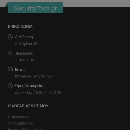
SecurityTech.gr
ΕΠΙΚΟΙΝΩΝΊΑ
Διεύθυνση:
Σαλαμίνος 10
Τηλέφωνο:
2311 111 898
Email:
info@securitytech.gr
Ώρες Λειτουργίας:
Δευ - Παρ / 9:00 - 17:00 PM
Ο ΛΟΓΑΡΙΑΣΜΌΣ ΜΟΥ
Επικοινωνία
Ο λογαριασμός
Ιστορικό Πραγγελιών