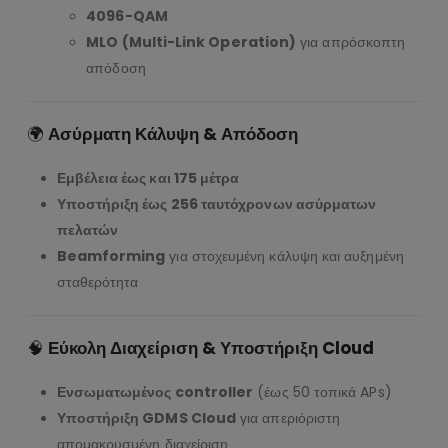
4096-QAM
MLO (Multi-Link Operation)
για απρόσκοπτη
απόδοση
🌍
Ασύρματη Κάλυψη & Απόδοση
Εμβέλεια έως και 175 μέτρα
Υποστήριξη έως 256 ταυτόχρονων ασύρματων
πελατών
Beamforming
για στοχευμένη κάλυψη και αυξημένη
σταθερότητα
🧠
Εύκολη Διαχείριση & Υποστήριξη Cloud
Ενσωματωμένος controller
(έως 50 τοπικά APs)
Υποστήριξη GDMS Cloud
για απεριόριστη
απομακρυσμένη διαχείριση