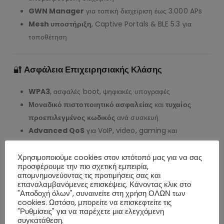
GWN Manager
για τοπική διαχείριση έως 3.000 APs
Mesh υποστήριξη
, Captive Portals & BLE 5.3 για
τοποθέτηση
🔐
Ασφάλεια Επιχειρησιακής Κλάσης
WPA3
, ασφαλές boot, ψηφιακές υπογραφές
Μοναδικό πιστοποιητικό ασφαλείας
και
τυχαίος
προεπιλεγμένος κωδικός
ανά συσκευή
Advanced QoS
για VoIP, video, gaming και
εφαρμογές χαμηλού latency
Χρησιμοποιούμε cookies στον ιστότοπό μας για να σας
προσφέρουμε την πιο σχετική εμπειρία,
απομνημονεύοντας τις προτιμήσεις σας και
🧰
Τεχνικές Προδιαγραφές
επαναλαμβανόμενες επισκέψεις. Κάνοντας κλικ στο
"Αποδοχή όλων", συναινείτε στη χρήση ΟΛΩΝ των
📡 Wi-Fi & Κεραίες
cookies. Ωστόσο, μπορείτε να επισκεφτείτε τις
"Ρυθμίσεις" για να παρέχετε μια ελεγχόμενη
Πρότυπα
: IEEE 802.11 a/b/g/n/ac/ax/be
συγκατάθεση.