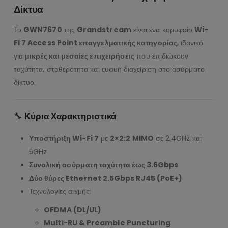
Δίκτυα
Το
GWN7670
της
Grandstream
είναι ένα κορυφαίο
Wi-
Fi 7 Access Point επαγγελματικής κατηγορίας
, ιδανικό
για
μικρές και μεσαίες επιχειρήσεις
που επιδιώκουν
ταχύτητα, σταθερότητα και ευφυή διαχείριση στο ασύρματο
δίκτυο.
🔧
Κύρια Χαρακτηριστικά
Υποστήριξη Wi-Fi 7
με
2×2:2 MIMO
σε 2.4GHz και
5GHz
Συνολική ασύρματη ταχύτητα έως 3.6Gbps
Δύο θύρες Ethernet 2.5Gbps RJ45 (PoE+)
Τεχνολογίες αιχμής:
OFDMA (DL/UL)
Multi-RU & Preamble Puncturing