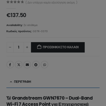
( Δεν υπάρχει καμία αξιολόγηση ακόμη. )
0
από 5
€
137.50
Availability:
Σε απόθεμα
Κωδικός προϊόντος:
GSTR-0370
ΠΡΟΣΘΉΚΗ ΣΤΟ ΚΑΛΆΘΙ
ΠΕΡΙΓΡΑΦΉ
📶
Grandstream GWN7670 – Dual-Band
Wi-Fi 7 Access Point για Επιχειρησιακά