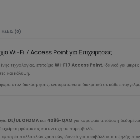
ΉΣΕΙΣ (0)
Wi-Fi 7 Access Point για Επιχειρήσεις
ένης τεχνολογίας, επιτοίχιο
Wi-Fi 7 Access Point
, ιδανικό για μικρέ
τες και κάλυψη.
φορα στυλ διακόσμησης, ενσωματώνεται διακριτικά σε κάθε επαγγελματ
ογία
DL/UL OFDMA
και
4096-QAM
για κορυφαία απόδοση δεδομένω
 διαχείριση φάσματος και αντοχή σε παρεμβολές.
η εμπειρία πολλαπλών χρηστών, ιδανικό για περιβάλλοντα υψηλής πυκ