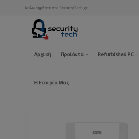
Καλωσήρθατε στο SecurityTech.gr
Αρχική
Προϊόντα
Refurbished PC –
Η Εταιρία Μας