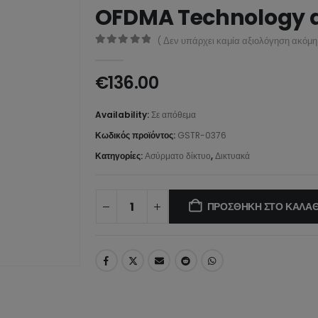
OFDMA Technology a
( Δεν υπάρχει καμία αξιολόγηση ακόμη.
0
από 5
€
136.00
Availability:
Σε απόθεμα
Κωδικός προϊόντος:
GSTR-0376
Κατηγορίες:
Ασύρματο δίκτυο
,
Δικτυακά
ΠΡΟΣΘΉΚΗ ΣΤΟ ΚΑΛΆΘ