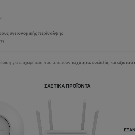
ν
ους υγειονομικής περίθαλψης
am
τύωση για επιχειρήσεις που απαιτούν
ταχύτητα
,
ευελιξία
, και
αξιοπιστ
ΣΧΕΤΙΚΆ ΠΡΟΪΌΝΤΑ
ΕΞΑΝΤΛΗΜΈΝΟ