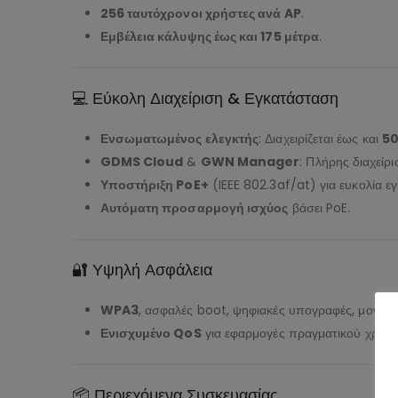
256 ταυτόχρονοι χρήστες ανά AP
.
Εμβέλεια κάλυψης έως και 175 μέτρα
.
💻 Εύκολη Διαχείριση & Εγκατάσταση
Ενσωματωμένος ελεγκτής
: Διαχειρίζεται έως και
50
GDMS Cloud
&
GWN Manager
: Πλήρης διαχείρ
Υποστήριξη PoE+
(IEEE 802.3af/at) για ευκολία 
Αυτόματη προσαρμογή ισχύος
βάσει PoE.
🔐 Υψηλή Ασφάλεια
WPA3
, ασφαλές boot, ψηφιακές υπογραφές, μοναδι
Ενισχυμένο QoS
για εφαρμογές πραγματικού χρόνου 
📦 Περιεχόμενα Συσκευασίας