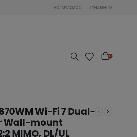
ΛΟΓΑΡΙΑΣΜΌΣ
ΣΎΝΔΕΘΕΊΤΕ
0
70WM Wi-Fi 7 Dual-
r Wall-mount
2:2 MIMO, DL/UL