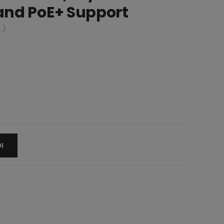
nd PoE+ Support
 )
Ι