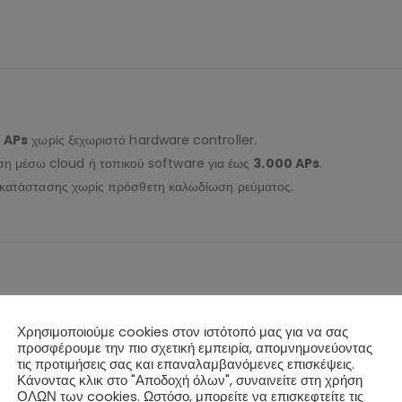
 APs
χωρίς ξεχωριστό hardware controller.
ιση μέσω cloud ή τοπικού software για έως
3.000 APs
.
εγκατάστασης χωρίς πρόσθετη καλωδίωση ρεύματος.
κό πιστοποιητικό ασφαλείας και
τυχαίος προεπιλεγμένος κωδικός
αν
Χρησιμοποιούμε cookies στον ιστότοπό μας για να σας
(VoIP, βιντεοδιασκέψεις κ.ά.).
προσφέρουμε την πιο σχετική εμπειρία, απομνημονεύοντας
τις προτιμήσεις σας και επαναλαμβανόμενες επισκέψεις.
Κάνοντας κλικ στο "Αποδοχή όλων", συναινείτε στη χρήση
ΟΛΩΝ των cookies. Ωστόσο, μπορείτε να επισκεφτείτε τις