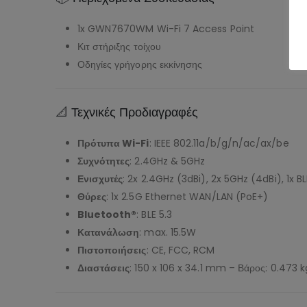
1x GWN7670WM Wi-Fi 7 Access Point
Κιτ στήριξης τοίχου
Οδηγίες γρήγορης εκκίνησης
📐 Τεχνικές Προδιαγραφές
Πρότυπα Wi-Fi
: IEEE 802.11a/b/g/n/ac/ax/be
Συχνότητες
: 2.4GHz & 5GHz
Ενισχυτές
: 2x 2.4GHz (3dBi), 2x 5GHz (4dBi), 1x B
Θύρες
: 1x 2.5G Ethernet WAN/LAN (PoE+)
Bluetooth®
: BLE 5.3
Κατανάλωση
: max. 15.5W
Πιστοποιήσεις
: CE, FCC, RCM
Διαστάσεις
: 150 x 106 x 34.1 mm – Βάρος: 0.473 k