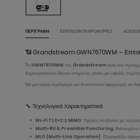
ΠΕΡΙΓΡΑΦΉ
ΕΠΙΠΛΈΟΝ ΠΛΗΡΟΦΟΡΊΕΣ
ΑΞΙΟΛΟΓ
📶 Grandstream GWN7670WM – Επιτοίχιο 
Το
GWN7670WM
της
Grandstream
είναι ένα προηγμ
δημιουργήσουν δίκτυα επόμενης γενιάς με υψηλές ταχύτη
Με μοντέρνο σχεδιασμό και δυνατότητα εφαρμογής σε διά
🔧 Τεχνολογικά Χαρακτηριστικά
Wi-Fi 7 | 2×2:2 MIMO
: Υψηλές επιδόσεις με τεχνολ
Multi-RU & Preamble Puncturing
: Βελτιωμένη
MLO (Multi-Link Operation)
: Εξασφαλίζει άψογ