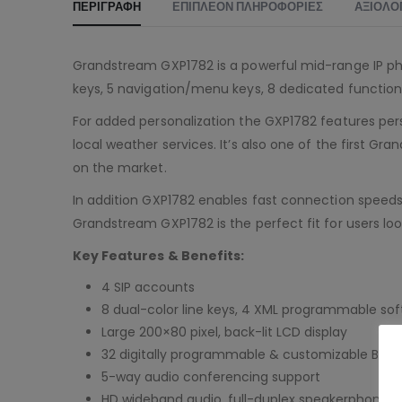
ΠΕΡΙΓΡΑΦΉ
ΕΠΙΠΛΈΟΝ ΠΛΗΡΟΦΟΡΊΕΣ
ΑΞΙΟΛΟΓ
Grandstream GXP1782 is a powerful mid-range IP ph
keys, 5 navigation/menu keys, 8 dedicated function 
For added personalization the GXP1782 features per
local weather services. It’s also one of the first 
on the market.
In addition GXP1782 enables fast connection speeds
Grandstream GXP1782 is the perfect fit for users lo
Key Features & Benefits:
4 SIP accounts
8 dual-color line keys, 4 XML programmable sof
Large 200×80 pixel, back-lit LCD display
32 digitally programmable & customizable BLF/f
5-way audio conferencing support
HD wideband audio, full-duplex speakerphone 