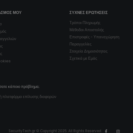
ΑΣΜΌΣ ΜΟΥ
ΣΥΧΝΈΣ ΕΡΩΤΉΣΕΙΣ
Τρόποι Πληρωμής
α
Μέθοδοι Αποστολής
σμός
Επιστροφές - Υπαναχώρηση
ραγγελιών
Παραγγελίες
ας
Στοιχεία Δημοσιότητας
ης
Σχετικά με Εμάς
ookies
σατε κάποιο πρόβλημα;
ή πλατφόρμα επίλυσης διαφορών
SecurityTech.gr © Copyright 2025. All Rights Reserved.