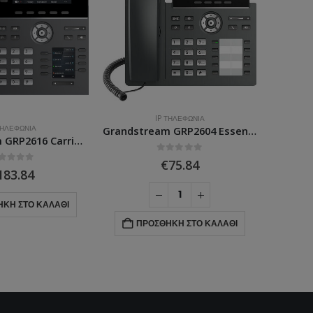
IP ΤΗΛΕΦΩΝΊΑ
IP ΤΗΛΕΦΩΝΊΑ
Grandstream GRP2604 Essential HD IP Phone (Without PoE)
Grandstream GXP1760W IP Phone WiFi
0
ΣΤΑ
€
75.84
0
ΣΤΑ
€
94.67
ΠΡΟΣΘΉΚΗ ΣΤΟ ΚΑΛΆΘΙ
ΠΡΟΣΘΉΚΗ ΣΤΟ ΚΑΛΆΘΙ