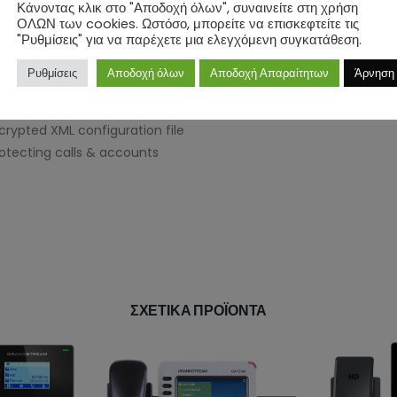
Κάνοντας κλικ στο "Αποδοχή όλων", συναινείτε στη χρήση
ΟΛΩΝ των cookies. Ωστόσο, μπορείτε να επισκεφτείτε τις
"Ρυθμίσεις" για να παρέχετε μια ελεγχόμενη συγκατάθεση.
or centralized powering
Ρυθμίσεις
Αποδοχή όλων
Αποδοχή Απαραίτητων
Άρνηση
ets
to 500 records call history
rypted XML configuration file
otecting calls & accounts
ΣΧΕΤΙΚΆ ΠΡΟΪΌΝΤΑ