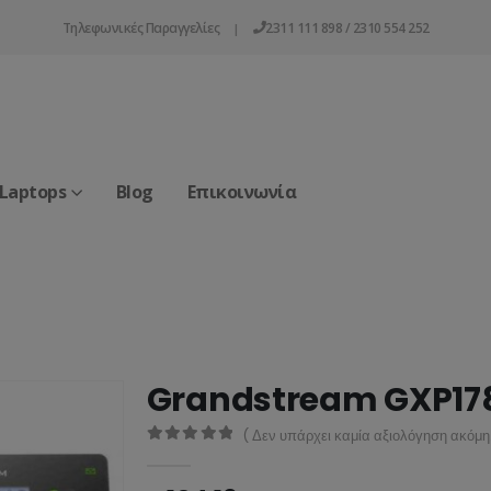
Τηλεφωνικές Παραγγελίες
2311 111 898 / 2310 554 252
|
 Laptops
Blog
Επικοινωνία
Grandstream GXP178
( Δεν υπάρχει καμία αξιολόγηση ακόμη.
0
από 5