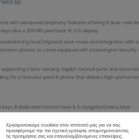
ΉΣΕΙΣ (0)
one with advanced telephony features offering 8 dual-color li
keys plus a 200×80 pixel back-lit LCD display.
sonalized ring tone/ring back tone music and integration with 
Grandstream phones to come equipped with a Kensington Security S
 supporting 2 auto-sensing Gigabit network ports and automate
oking for a featured-pack IP phone that delivers high-performan
t keys, 8 dedicated function keys & 5 navigation/menu keys
astdial keys
Χρησιμοποιούμε cookies στον ιστότοπό μας για να σας
προσφέρουμε την πιο σχετική εμπειρία, απομνημονεύοντας
τις προτιμήσεις σας και επαναλαμβανόμενες επισκέψεις.
with advanced echo cancellation