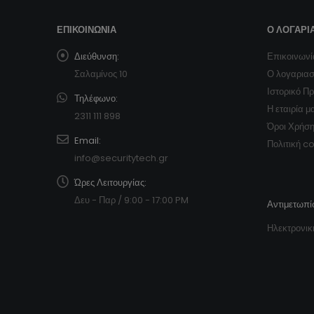
ΕΠΙΚΟΙΝΩΝΊΑ
Ο ΛΟΓΑΡΙ
Διεύθυνση:
Επικοινωνί
Σαλαμίνος 10
Ο λογαρια
Ιστορικό Π
Τηλέφωνο:
Η εταιρία μ
2311 111 898
Όροι Χρήσ
Email:
Πολιτική c
info@securitytech.gr
Ώρες Λειτουργίας:
Δευ - Παρ / 9:00 - 17:00 PM
Αντιμετωπί
Ηλεκτρονικ