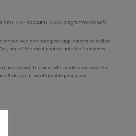
ne keys, 4 SIP accounts, 4 XML programmable soft
advanced web and enterprise applications as well as
lot, one of the most popular anti-theft solutions
d provisioning features with media access control.
ce & design at an affordable price point.