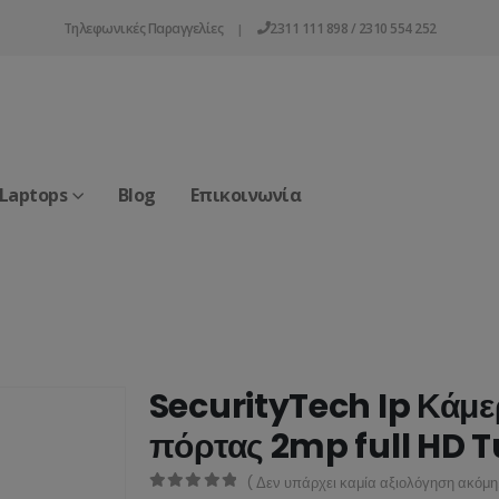
Τηλεφωνικές Παραγγελίες
2311 111 898 / 2310 554 252
|
 Laptops
Blog
Επικοινωνία
SecurityTech Ip Κάμε
πόρτας 2mp full HD 
( Δεν υπάρχει καμία αξιολόγηση ακόμη.