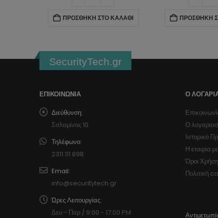
ΠΡΟΣΘΉΚΗ ΣΤΟ ΚΑΛΆΘΙ
ΠΡΟΣΘΉΚΗ ΣΤΟ ΚΑΛΆΘΙ
SecurityTech.gr
ΕΠΙΚΟΙΝΩΝΊΑ
Ο ΛΟΓΑΡΙ
Διεύθυνση:
Επικοινωνί
Σαλαμίνος 10
Ο λογαρια
Ιστορικό Π
Τηλέφωνο:
Η εταιρία μ
2311 111 898
Όροι Χρήσ
Email:
Πολιτική c
info@securitytech.gr
Ώρες Λειτουργίας:
Δευ - Παρ / 9:00 - 17:00 PM
Αντιμετωπί