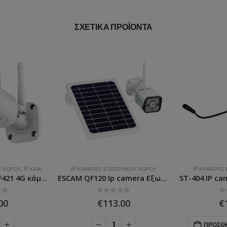
ΣΧΕΤΙΚΆ ΠΡΟΪΌΝΤΑ
 ΚΑΤΑΓΡΑΦΙΚΌ
Ύ ΧΏΡΟΥ 4G
IP ΚΆΜΕΡΕΣ ΕΞΩΤΕΡΙΚΟΎ ΧΏΡΟΥ
IP ΚΆΜΕΡΕΣ ΕΣΩΤΕΡΙΚΟΎ 
SecurityTech ST-F421 4G κάμερα Εξωτερικού χώρου 5MP 3.6mm
ESCAM QF120 Ip camera Εξωτερικού χώρου με φωτοβολταϊκό FHD 1080p 2MP
0
ΣΤΑ
0
ΣΤΑ
€
113.00
€
119.00
ΠΡΟΣΘΉΚΗ ΣΤΟ ΚΑ