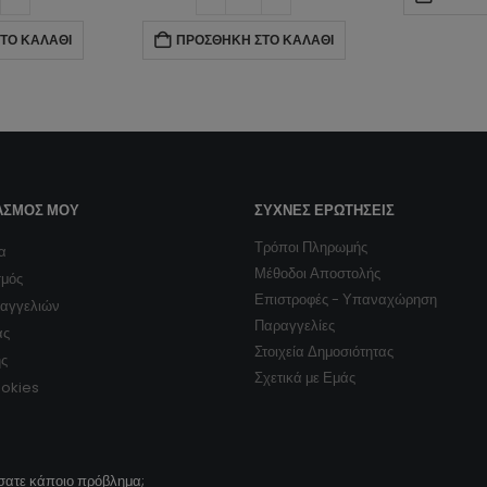
ΠΡΟΣΘΉΚΗ ΣΤΟ ΚΑΛΆΘΙ
ΑΣΜΌΣ ΜΟΥ
ΣΥΧΝΈΣ ΕΡΩΤΉΣΕΙΣ
Τρόποι Πληρωμής
α
Μέθοδοι Αποστολής
σμός
Επιστροφές - Υπαναχώρηση
ραγγελιών
Παραγγελίες
ας
Στοιχεία Δημοσιότητας
ης
Σχετικά με Εμάς
ookies
σατε κάποιο πρόβλημα;