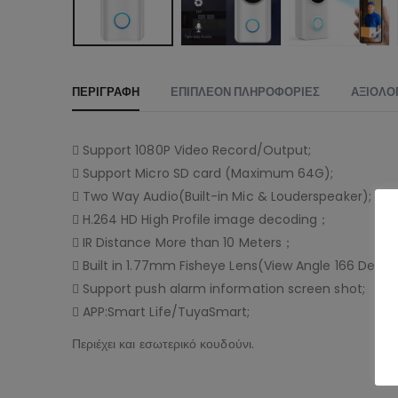
ΠΕΡΙΓΡΑΦΉ
ΕΠΙΠΛΈΟΝ ΠΛΗΡΟΦΟΡΊΕΣ
ΑΞΙΟΛΟΓ
 Support 1080P Video Record/Output;
 Support Micro SD card (Maximum 64G);
 Two Way Audio(Built-in Mic & Louderspeaker);
 H.264 HD High Profile image decoding；
 IR Distance More than 10 Meters；
 Built in 1.77mm Fisheye Lens(View Angle 166 Degre
 Support push alarm information screen shot;
 APP:Smart Life/TuyaSmart;
Περιέχει και εσωτερικό κουδούνι.