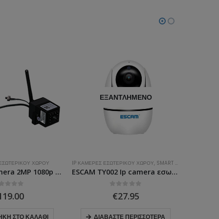
ΕΞΑΝΤΛΗΜΈΝΟ
ΕΞΑΝΤΛΗ
ΧΏΡΟΥ
IP ΚΆΜΕΡΕΣ ΕΣΩΤΕΡΙΚΟΎ ΧΏΡΟΥ
,
SMART HOME - AUTOMATION
IP ΚΆΜΕΡΕΣ ΕΣΩΤΕΡΙΚΟΎ
ST-404 IP camera 2MP 1080p εσωτερικού χώρου κρυφή WIFI και 4G με μη εμφανή IR
ESCAM TY002 Ip camera εσωτερικού χώρου FHD 1080p 2MP TYUA
0
ΣΤΑ
0
ΣΤΑ
€
27.95
€
70.0
ΛΆΘΙ
ΔΙΑΒΆΣΤΕ ΠΕΡΙΣΣΌΤΕΡΑ
ΔΙΑΒΆΣΤΕ ΠΕ