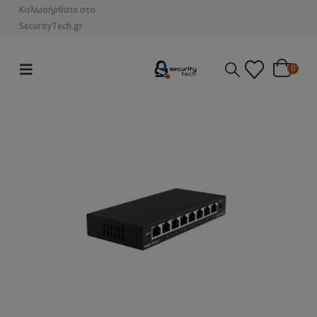
Καλωσήρθατε στο
SecurityTech.gr
0