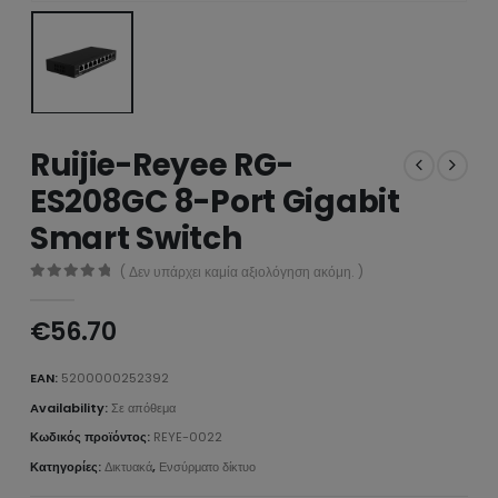
Ruijie-Reyee RG-
ES208GC 8-Port Gigabit
Smart Switch
( Δεν υπάρχει καμία αξιολόγηση ακόμη. )
0
από 5
€
56.70
EAN:
5200000252392
Availability:
Σε απόθεμα
Κωδικός προϊόντος:
REYE-0022
Κατηγορίες:
Δικτυακά
,
Ενσύρματο δίκτυο