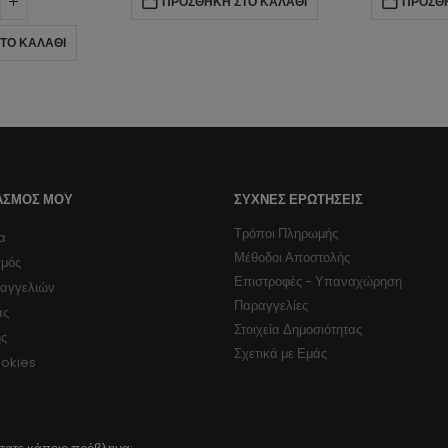
ΠΡΟΣΘΉΚΗ ΣΤΟ ΚΑΛΆΘΙ
ΠΡΟΣΘ
ΤΟ ΚΑΛΆΘΙ
ΑΣΜΌΣ ΜΟΥ
ΣΥΧΝΈΣ ΕΡΩΤΉΣΕΙΣ
Τρόποι Πληρωμής
α
Μέθοδοι Αποστολής
σμός
Επιστροφές - Υπαναχώρηση
ραγγελιών
Παραγγελίες
ας
Στοιχεία Δημοσιότητας
ης
Σχετικά με Εμάς
ookies