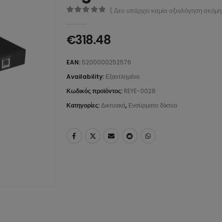
( Δεν υπάρχει καμία αξιολόγηση ακόμη.
0
από 5
€
318.48
EAN:
5200000252576
Availability:
Εξαντλημένο
Κωδικός προϊόντος:
REYE-0028
Κατηγορίες:
Δικτυακά
,
Ενσύρματο δίκτυο