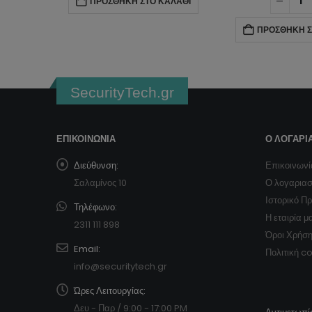
ΌΤΕΡΑ
ΠΡΟΣΘΉΚΗ ΣΤΟ ΚΑΛΆΘΙ
ΠΡΟΣΘΉΚΗ Σ
SecurityTech.gr
ΕΠΙΚΟΙΝΩΝΊΑ
Ο ΛΟΓΑΡΙ
Διεύθυνση:
Επικοινωνί
Σαλαμίνος 10
Ο λογαρια
Ιστορικό Π
Τηλέφωνο:
Η εταιρία μ
2311 111 898
Όροι Χρήσ
Email:
Πολιτική c
info@securitytech.gr
Ώρες Λειτουργίας:
Δευ - Παρ / 9:00 - 17:00 PM