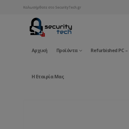
Καλωσήρθατε στο SecurityTech.gr
Αρχική
Προϊόντα
Refurbished PC –
Η Εταιρία Μας