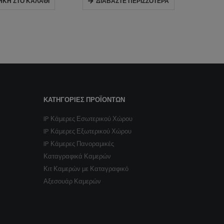
ΉΚΗ ΣΤΟ ΚΑΛΆΘΙ
ΔΙΑΒΆΣΤΕ ΠΕΡΙΣΣΌΤΕΡΑ
ΔΙ
ΚΑΤΗΓΟΡΊΕΣ ΠΡΟΪΌΝΤΩΝ
IP Κάμερες Εσωτερικού Χώρου
IP Κάμερες Εξωτερικού Χώρου
IP Κάμερες Πανοραμικές
Καταγραφικά Καμερών
Κιτ Καμερών με Καταγραφικό
Αξεσουάρ Καμερών