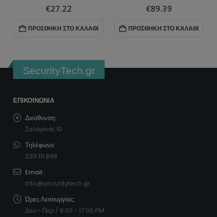
0
ΣΤΑ
0
ΣΤΑ
€
89.39
€
125.13
Ι
ΠΡΟΣΘΉΚΗ ΣΤΟ ΚΑΛΆΘΙ
ΔΙΑΒΆΣΤΕ ΠΕΡΙΣΣΌΤΕΡΑ
SecurityTech.gr
ΕΠΙΚΟΙΝΩΝΊΑ
Διεύθυνση:
Σαλαμίνος 10
Τηλέφωνο:
2311 111 898
Email:
info@securitytech.gr
Ώρες Λειτουργίας:
Δευ - Παρ / 9:00 - 17:00 PM