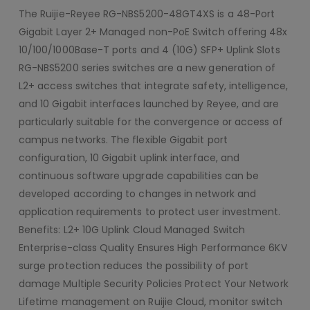
The Ruijie-Reyee RG-NBS5200-48GT4XS is a 48-Port
Gigabit Layer 2+ Managed non-PoE Switch offering 48x
10/100/1000Base-T ports and 4 (10G) SFP+ Uplink Slots
RG-NBS5200 series switches are a new generation of
L2+ access switches that integrate safety, intelligence,
and 10 Gigabit interfaces launched by Reyee, and are
particularly suitable for the convergence or access of
campus networks. The flexible Gigabit port
configuration, 10 Gigabit uplink interface, and
continuous software upgrade capabilities can be
developed according to changes in network and
application requirements to protect user investment.
Benefits: L2+ 10G Uplink Cloud Managed Switch
Enterprise-class Quality Ensures High Performance 6KV
surge protection reduces the possibility of port
damage Multiple Security Policies Protect Your Network
Lifetime management on Ruijie Cloud, monitor switch