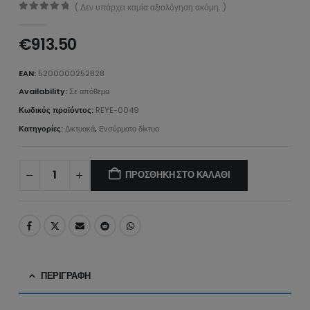
( Δεν υπάρχει καμία αξιολόγηση ακόμη. )
0
από 5
€
913.50
EAN:
5200000252828
Availability:
Σε απόθεμα
Κωδικός προϊόντος:
REYE-0049
Κατηγορίες:
Δικτυακά
,
Ενσύρματο δίκτυο
ΠΡΟΣΘΉΚΗ ΣΤΟ ΚΑΛΆΘΙ
ΠΕΡΙΓΡΑΦΉ