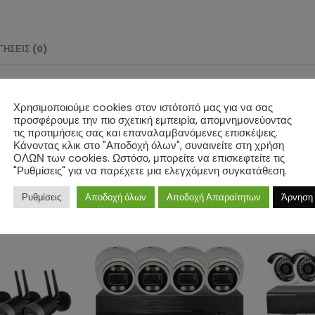
ΉΣΕΙΣ (0)
10.1 ιντσών και αμφίδρομο ήχο.
Χρησιμοποιούμε cookies στον ιστότοπό μας για να σας
ED λευκού φωτισμού.
προσφέρουμε την πιο σχετική εμπειρία, απομνημονεύοντας
τις προτιμήσεις σας και επαναλαμβανόμενες επισκέψεις.
Κάνοντας κλικ στο "Αποδοχή όλων", συναινείτε στη χρήση
εφαρμογή TuyaSmart.
ΟΛΩΝ των cookies. Ωστόσο, μπορείτε να επισκεφτείτε τις
"Ρυθμίσεις" για να παρέχετε μια ελεγχόμενη συγκατάθεση.
Ρυθμίσεις
Αποδοχή όλων
Αποδοχή Απαραίτητων
Άρνηση
ΣΧΕΤΙΚΆ ΠΡΟΪΌΝΤΑ