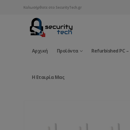
Καλωσήρθατε στο SecurityTech.gr
Αρχική
Προϊόντα
Refurbished PC –
Η Εταιρία Μας