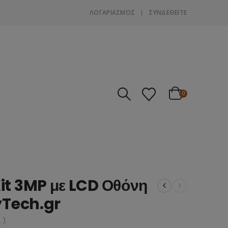
ΛΟΓΑΡΙΑΣΜΌΣ
ΣΎΝΔΕΘΕΊΤΕ
0
it 3MP με LCD Οθόνη
yTech.gr
 )