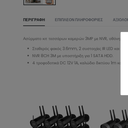
ΠΕΡΙΓΡΑΦΉ
ΕΠΙΠΛΈΟΝ ΠΛΗΡΟΦΟΡΊΕΣ
ΑΞΙΟΛΟΓ
Ασύρματο κιτ τεσσάρων καμερών 3MP με NVR, οθόνη LCD 
Σταθερός φακός 3.6mm, 2 συστοιχίες IR LED και 2 L
NVR 8CH 3M με υποστήριξη για 1 SATA HDD.
4 τροφοδοτικά DC 12V 1A, καλώδιο δικτύου 1m και 