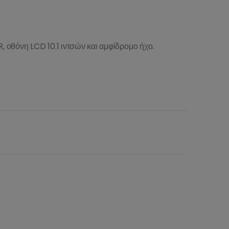
 οθόνη LCD 10.1 ιντσών και αμφίδρομο ήχο.