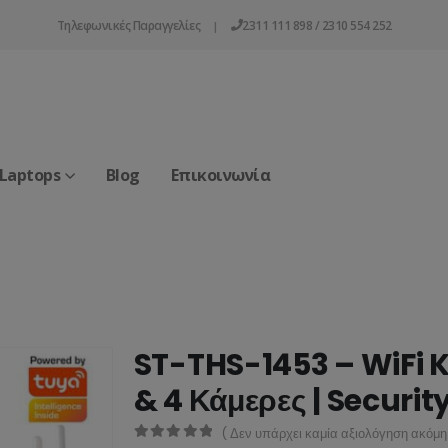
Τηλεφωνικές Παραγγελίες
2311 111 898 / 2310 554 252
|
 Laptops
Blog
Επικοινωνία
ST-THS-1453 – WiFi K
& 4 Κάμερες | Securit
( Δεν υπάρχει καμία αξιολόγηση ακόμη.