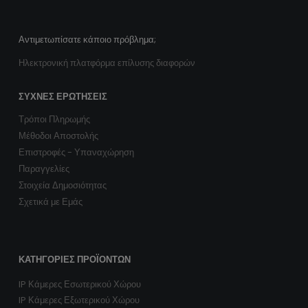
0
ΣΤΑ
0
ΣΤΑ
€
24.00
€
24.00
Τροφοδοτικό καμερών 5 καναλιών DC 12V 5A PB-5C5A
Τροφοδοτικό καμερών 5 καναλιών DC 12V 5A PB-5C5A
Αντιμετωπίσατε κάποιο πρόβλημα;
Ηλεκτρονική πλατφόρμα επίλυσης διαφορών
0
ΣΤΑ
0
ΣΤΑ
€
20.00
€
20.00
ΣΥΧΝΈΣ ΕΡΩΤΉΣΕΙΣ
Τρόποι Πληρωμής
Μέθοδοι Αποστολής
Επιστροφές - Υπαναχώρηση
Παραγγελίες
Στοιχεία Δημοσιότητας
Σχετικά με Εμάς
ΚΑΤΗΓΟΡΊΕΣ ΠΡΟΪΌΝΤΩΝ
IP Κάμερες Εσωτερικού Χώρου
IP Κάμερες Εξωτερικού Χώρου