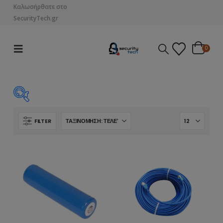
Καλωσήρθατε στο
SecurityTech.gr
0
Τιμή
FILTER
€4
€15
4
7
10
12
15
Κατηγορίες
Κατηγορίες
MegaPixels