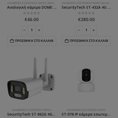
IP ΚΆΜΕΡΕΣ ΕΞΩΤΕΡΙΚΟΎ ΧΏΡΟΥ
,
ΑΝΑΛΟΓΙΚΈΣ ΚΆΜΕΡΕΣ
IP ΚΆΜΕΡΕΣ ΕΞΩΤΕΡΙΚΟΎ ΧΏΡΟΥ 4G
,
ΚΆΜΕΡΕΣ ΑΣΦΑΛΕΊΑΣ
2K (1440p)
(29)
Αναλογική κάμερα DOME 5MP ST-AHT-001 (Αντιγραφή)
SecurityTech ST-432A 4G Ip camera PTZ Εξωτερικού χώρου 5MP 5ΧZOOM
4K (1960p)
(0)
0
ΣΤΑ
0
ΣΤΑ
€
46.00
€
280.00
Full HD (1080p)
(0)
ΠΡΟΣΘΉΚΗ ΣΤΟ ΚΑΛΆΘΙ
ΠΡΟΣΘΉΚΗ ΣΤΟ ΚΑΛΆΘΙ
Τροφοδοτικό καμερών 18 καναλιών DC 12V 20A PB-18C20A
Τροφοδοτικό καμερών 18 καναλιών DC 12V 20A PB-18C20A
0
ΣΤΑ
0
ΣΤΑ
€
30.00
€
30.00
Τροφοδοτικό καμερών 9 καναλιών DC 12V 10A PB-9C10A
Τροφοδοτικό καμερών 9 καναλιών DC 12V 10A PB-9C10A
IP ΚΆΜΕΡΕΣ ΕΞΩΤΕΡΙΚΟΎ ΧΏΡΟΥ
IP ΚΆΜΕΡΕΣ ΕΣΩΤΕΡΙΚΟΎ ΧΏΡΟΥ
SecurityTech ST-962G 4G+ WiFi Bullet Camera Εξωτερικού χώρου 5MP
ST-978 IP κάμερα εσωτερικού χώρου 5ΜΡ