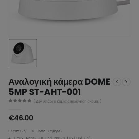
Αναλογική κάμερα DOME
5MP ST-AHT-001
( Δεν υπάρχει καμία αξιολόγηση ακόμη. )
0
από 5
€
46.00
Πλαστική  IR Dome κάμερα. 

◆ 3 τμχ Array IR Led 20M,0 Lux(Led On). 
