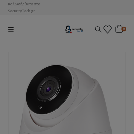
Καλωσήρθατε στο
SecurityTech.gr
0