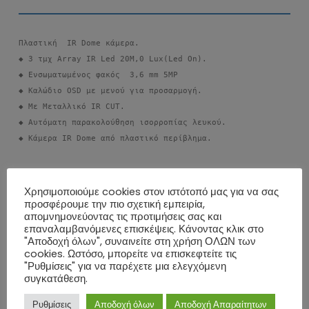
Πλαστική  IR Dome κάμερα. 

◆ 3 τμχ Array IR Led 20M,0 Lux(Led On). 

◆ Ενσωματωμένος φακός  3,6 mm 5MP 

◆ Καλώδιο OSD με μενού για προσαρμογή. 

◆ Με Μεταλλικό IR CUT. 

◆ Αυτόματη παρακολούθηση ισορροπίας λευκού.

◆ Κάμερα IR Dome από πλαστικό περίβλημα.
ΕΠΙΠΛΈΟΝ ΠΛΗΡΟΦΟΡΊΕΣ
Χρησιμοποιούμε cookies στον ιστότοπό μας για να σας
προσφέρουμε την πιο σχετική εμπειρία,
ΑΞΙΟΛΟΓΉΣΕΙΣ (0)
απομνημονεύοντας τις προτιμήσεις σας και
επαναλαμβανόμενες επισκέψεις. Κάνοντας κλικ στο
"Αποδοχή όλων", συναινείτε στη χρήση ΟΛΩΝ των
cookies. Ωστόσο, μπορείτε να επισκεφτείτε τις
ΣΧΕΤΙΚΆ ΠΡΟΪΌΝΤΑ
"Ρυθμίσεις" για να παρέχετε μια ελεγχόμενη
συγκατάθεση.
ΖΕΣΤΌ
Ρυθμίσεις
Αποδοχή όλων
Αποδοχή Απαραίτητων