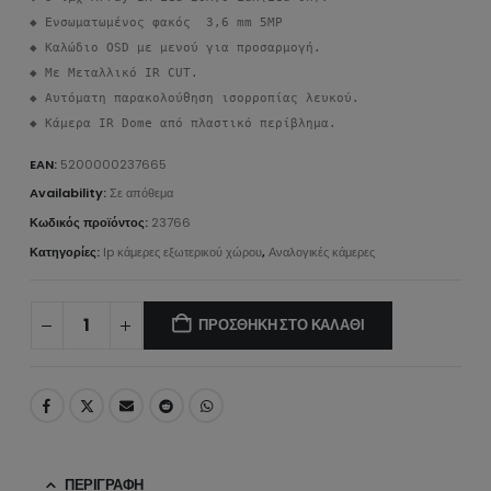
◆ Ενσωματωμένος φακός  3,6 mm 5MP 

◆ Καλώδιο OSD με μενού για προσαρμογή. 

◆ Με Μεταλλικό IR CUT. 

◆ Αυτόματη παρακολούθηση ισορροπίας λευκού.

◆ Κάμερα IR Dome από πλαστικό περίβλημα.
EAN:
5200000237665
Availability:
Σε απόθεμα
Κωδικός προϊόντος:
23766
Κατηγορίες:
Ip κάμερες εξωτερικού χώρου
,
Αναλογικές κάμερες
ΠΡΟΣΘΉΚΗ ΣΤΟ ΚΑΛΆΘΙ
ΠΕΡΙΓΡΑΦΉ