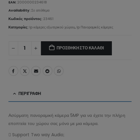
EAN:
2000000234618
Availability:
Σε απόθεμα
Κωδικός προϊόντος:
23461
Κατηγορίες:
Ip κάμερες εξωτερικού χώρου
,
Ip Πανοραμικές κάμερες
ΠΡΟΣΘΉΚΗ ΣΤΟ ΚΑΛΆΘΙ
ΠΕΡΙΓΡΑΦΉ
Ασύρματη πανοραμική κάμερα 5MP για να έχετε την πλήρη
εποπτεία του χώρου σας μόνο με μια κάμερα.
 Support Two way Audio;