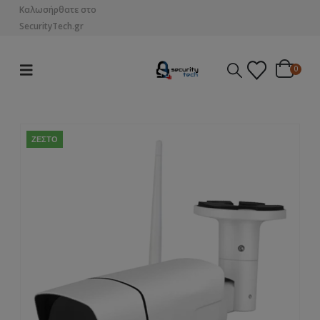
Καλωσήρθατε στο
SecurityTech.gr
0
ΖΕΣΤΌ