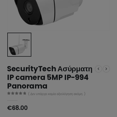
SecurityTech Ασύρματη
IP camera 5MP IP-994
Panorama
( Δεν υπάρχει καμία αξιολόγηση ακόμη. )
0
από 5
€
68.00