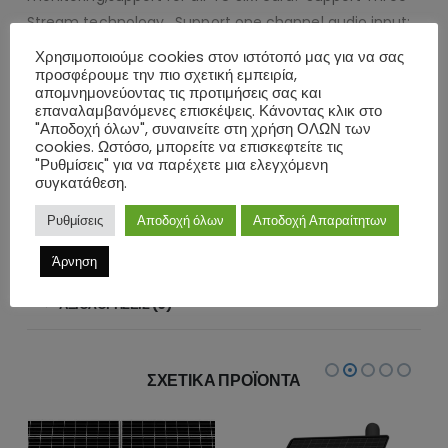
Stream technology. Support one channel audio input;
one channel audio output; support Two-way
Χρησιμοποιούμε cookies στον ιστότοπό μας για να σας
Audio(with Microphone and Speaker). Support one
προσφέρουμε την πιο σχετική εμπειρία,
απομνημονεύοντας τις προτιμήσεις σας και
channel alarm input; one channel alarm output.
επαναλαμβανόμενες επισκέψεις. Κάνοντας κλικ στο
Support Micro SD/SDHC/SDXC card, the maximum up
"Αποδοχή όλων", συναινείτε στη χρήση ΟΛΩΝ των
cookies. Ωστόσο, μπορείτε να επισκεφτείτε τις
to128G. Support SMART IR, P2P and cross-browser
"Ρυθμίσεις" για να παρέχετε μια ελεγχόμενη
access. Mobile APP Name: Camhi. CMS:HiP2P for PC.
συγκατάθεση.
Device Power In (DC 12V 5A)
Ρυθμίσεις
Αποδοχή όλων
Αποδοχή Απαραίτητων
ΕΠΙΠΛΈΟΝ ΠΛΗΡΟΦΟΡΊΕΣ
Άρνηση
ΑΞΙΟΛΟΓΉΣΕΙΣ (0)
ΣΧΕΤΙΚΆ ΠΡΟΪΌΝΤΑ