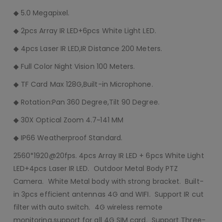
◆ 5.0 Megapixel.
◆ 2pcs Array IR LED+6pcs White Light LED.
◆ 4pcs Laser IR LED,IR Distance 200 Meters.
◆ Full Color Night Vision 100 Meters.
◆ TF Card Max 128G,Built-in Microphone.
◆ Rotation:Pan 360 Degree,Tilt 90 Degree.
◆ 30X Optical Zoom 4.7~141 MM
◆ IP66 Weatherproof Standard.
2560*1920@20fps. 4pcs Array IR LED + 6pcs White Light
LED+4pcs Laser IR LED. Outdoor Metal Body PTZ
Camera. White Metal body with strong bracket. Built-
in 3pcs efficient antennas 4G and WIFI. Support IR cut
filter with auto switch. 4G wireless remote
monitoring,support for all 4G SIM card. Support Three-