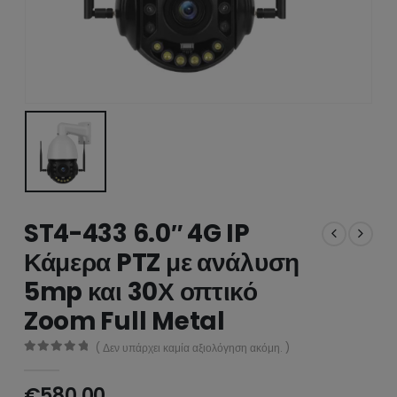
ST4-433 6.0″ 4G IP
Κάμερα PTZ με ανάλυση
5mp και 30Χ οπτικό
Zoom Full Metal
( Δεν υπάρχει καμία αξιολόγηση ακόμη. )
0
από 5
€
580.00