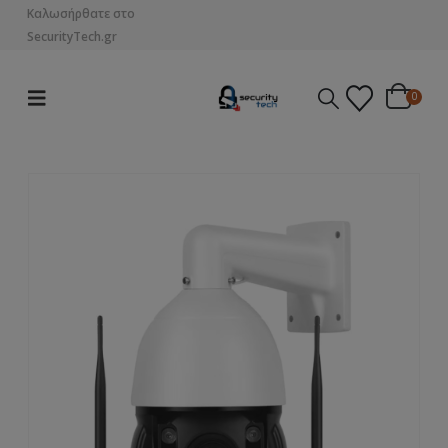
Καλωσήρθατε στο
SecurityTech.gr
0