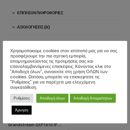
ΕΠΙΠΛΈΟΝ ΠΛΗΡΟΦΟΡΊΕΣ
ΑΞΙΟΛΟΓΉΣΕΙΣ (0)
ΣΧΕΤΙΚΆ ΠΡΟΪΌΝΤΑ
Χρησιμοποιούμε cookies στον ιστότοπό μας για να σας
προσφέρουμε την πιο σχετική εμπειρία,
απομνημονεύοντας τις προτιμήσεις σας και
επαναλαμβανόμενες επισκέψεις. Κάνοντας κλικ στο
"Αποδοχή όλων", συναινείτε στη χρήση ΟΛΩΝ των
cookies. Ωστόσο, μπορείτε να επισκεφτείτε τις
"Ρυθμίσεις" για να παρέχετε μια ελεγχόμενη
συγκατάθεση.
Ρυθμίσεις
Αποδοχή όλων
Αποδοχή Απαραίτητων
IP ΤΗΛΕΦΩΝΊΑ
Grandstream UCM6302 IP PBX
Άρνηση
0
ΣΤΑ
€
450.64
ΛΕΦΩΝΊΑ
IP ΤΗΛΕΦΩΝΊ
Grandstream GXP1610 IP Phone (χωρίς PoE)