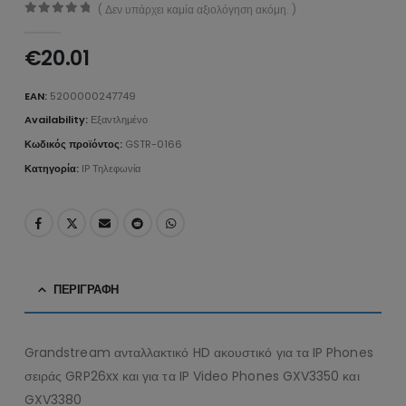
( Δεν υπάρχει καμία αξιολόγηση ακόμη. )
0
από 5
€
20.01
EAN:
5200000247749
Availability:
Εξαντλημένο
Κωδικός προϊόντος:
GSTR-0166
Κατηγορία:
IP Τηλεφωνία
ΠΕΡΙΓΡΑΦΉ
Grandstream ανταλλακτικό HD ακουστικό για τα IP Phones
σειράς GRP26xx και για τα IP Video Phones GXV3350 και
GXV3380