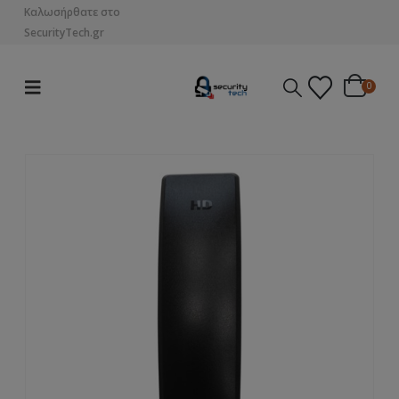
Καλωσήρθατε στο
SecurityTech.gr
0