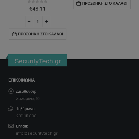
ΠΡΟΣΘΉΚΗ ΣΤΟ ΚΑΛΆΘΙ
Α
0
ΣΤΑ
8.11
€
51.60
 ΣΤΟ ΚΑΛΆΘΙ
ΠΡΟΣΘΉΚΗ ΣΤΟ
SecurityTech.gr
ΕΠΙΚΟΙΝΩΝΊΑ
Διεύθυνση:
Σαλαμίνος 10
Τηλέφωνο:
2311 111 898
Email:
info@securitytech.gr