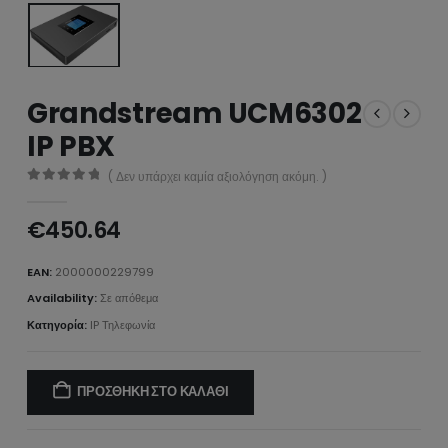
Grandstream UCM6302
IP PBX
( Δεν υπάρχει καμία αξιολόγηση ακόμη. )
0
από 5
€
450.64
EAN:
2000000229799
Availability:
Σε απόθεμα
Κατηγορία:
IP Τηλεφωνία
ΠΡΟΣΘΉΚΗ ΣΤΟ ΚΑΛΆΘΙ