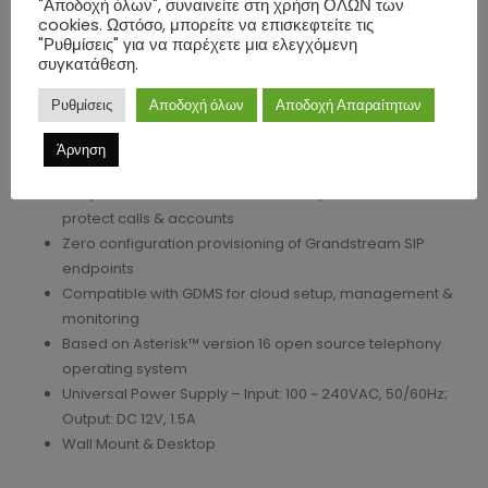
"Αποδοχή όλων", συναινείτε στη χρήση ΟΛΩΝ των
Automated NAT firewall traversal service facilitates
cookies. Ωστόσο, μπορείτε να επισκεφτείτε τις
secure remote connections
"Ρυθμίσεις" για να παρέχετε μια ελεγχόμενη
συγκατάθεση.
Enhanced reliability with support for Hot Standby High-
Availability
Ρυθμίσεις
Αποδοχή όλων
Αποδοχή Απαραίτητων
1 USB 3.0 Port
1 SD Card Slot
Άρνηση
Advanced security protection with secure boot
Unique certificate & random default password to
protect calls & accounts
Zero configuration provisioning of Grandstream SIP
endpoints
Compatible with GDMS for cloud setup, management &
monitoring
Based on Asterisk™ version 16 open source telephony
operating system
Universal Power Supply – Input: 100 ~ 240VAC, 50/60Hz;
Output: DC 12V, 1.5A
Wall Mount & Desktop