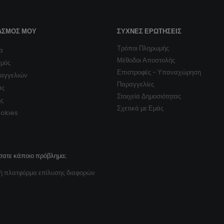
ΑΣΜΌΣ ΜΟΥ
ΣΥΧΝΈΣ ΕΡΩΤΉΣΕΙΣ
Τρόποι Πληρωμής
α
Μέθοδοι Αποστολής
σμός
Επιστροφές - Υπαναχώρηση
ραγγελιών
Παραγγελίες
ας
Στοιχεία Δημοσιότητας
ης
Σχετικά με Εμάς
ookies
σατε κάποιο πρόβλημα;
ή πλατφόρμα επίλυσης διαφορών