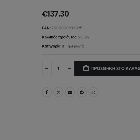
0
από 5
€
137.30
EAN:
2000000233925
Κωδικός προϊόντος:
23392
Κατηγορία:
IP Τηλεφωνία
ΠΡΟΣΘΉΚΗ ΣΤΟ ΚΑΛΆΘ