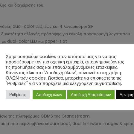
ης και διαχείρισης του.
δειξη dual-color LED, έως και 4 λογαριασμοί SIP
 δυνατότητα αλλαγής πρόσοψης για εύκολη προσαρμογή λογότυπου
με dual-color LED και paper-slot
PK) στην οθόνη
υστικό και μεγάφωνο ανοικτής συνομιλίας full-duplex, υποστηρίζον
Χρησιμοποιούμε cookies στον ιστότοπό μας για να σας
προσφέρουμε την πιο σχετική εμπειρία, απομνημονεύοντας
πλήκτρα λειτουργιών για μηνύματα (με φωτεινή ένδειξη LED), αναμονή
τις προτιμήσεις σας και επαναλαμβανόμενες επισκέψεις.
α για μενού και πλοήγηση
Κάνοντας κλικ στο "Αποδοχή όλων", συναινείτε στη χρήση
ΟΛΩΝ των cookies. Ωστόσο, μπορείτε να επισκεφτείτε τις
είων
"Ρυθμίσεις" για να παρέχετε μια ελεγχόμενη συγκατάθεση.
 τη σύνδεση ακουστικών, συγχρονισμό επαφών, ημερολογίων και περ
 τροφοδοσία και σύνδεση στο δίκτυο
Ρυθμίσεις
Αποδοχή όλων
Αποδοχή Απαραίτητων
Άρνηση
V της Grandstream και άλλων
ics™
e μέσω της πλατφόρμας GDMS της Grandstream
στασία που περιλαμβάνει secure boot, dual firmware images & κρ