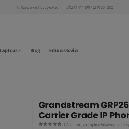
Τηλεφωνικές Παραγγελίες
2311 111 898 / 2310 554 252
|
 Laptops
Blog
Επικοινωνία
Grandstream GRP263
Carrier Grade IP Pho
( Δεν υπάρχει καμία αξιολόγηση ακόμη.