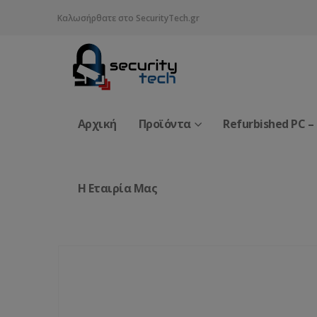
Καλωσήρθατε στο SecurityTech.gr
Αρχική
Προϊόντα
Refurbished PC –
Η Εταιρία Μας