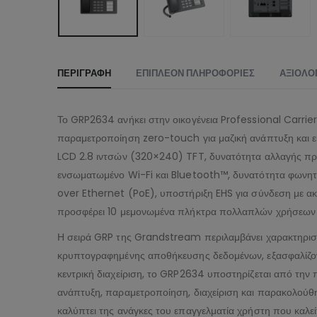
ΠΕΡΙΓΡΑΦΉ
ΕΠΙΠΛΈΟΝ ΠΛΗΡΟΦΟΡΊΕΣ
ΑΞΙΟΛΟΓ
Το GRP2634 ανήκει στην οικογένεια Professional Carri
παραμετροποίηση zero-touch για μαζική ανάπτυξη και ε
LCD 2.8 ιντσών (320×240) TFT, δυνατότητα αλλαγής πρ
ενσωματωμένο Wi-Fi και Bluetooth™, δυνατότητα φωνητικ
over Ethernet (PoE), υποστήριξη EHS για σύνδεση με α
προσφέρει 10 μεμονωμένα πλήκτρα πολλαπλών χρήσεων (
Η σειρά GRP της Grandstream περιλαμβάνει χαρακτηριστ
κρυπτογραφημένης αποθήκευσης δεδομένων, εξασφαλίζοντα
κεντρική διαχείριση, το GRP2634 υποστηρίζεται από 
ανάπτυξη, παραμετροποίηση, διαχείριση και παρακολούθη
καλύπτει της ανάγκες του επαγγελματία χρήστη που καλε