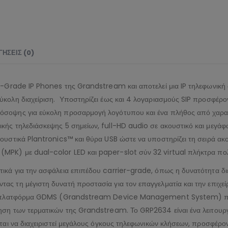
ΉΣΕΙΣ (0)
er-Grade IP Phones της Grandstream και αποτελεί μια IP τηλεφωνική
ύκολη διαχείριση. Υποστηρίζει έως και 4 λογαριασμούς SIP προσφέ
όσοψης για εύκολη προσαρμογή λογότυπου και ένα πλήθος από χαρακ
ής τηλεδιάσκεψης 5 σημείων, full-HD audio σε ακουστικό και μεγάφω
κουστικά Plantronics™ και θύρα USB ώστε να υποστηρίζει τη σειρά 
MPK) με dual-color LED και paper-slot σύν 32 virtual πλήκτρα π
ικά για την ασφάλεια επιπέδου carrier-grade, όπως η δυνατότητα δ
ς τη μέγιστη δυνατή προστασία για τον επαγγελματία και την επιχε
την πλατφόρμα GDMS (Grandstream Device Management System) που 
ση των τερματικών της Grandstream. Το GRP2634 είναι ένα λειτουργι
ίται να διαχειριστεί μεγάλους όγκους τηλεφωνικών κλήσεων, προσφέρο