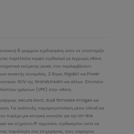
 συσκευή 8 γραμμών σχεδιασμένη ώστε να υποστηρίζει
ροντας παράλληλα κομψό σχεδιασμό με έγχρωμη οθόνη
τηριστικά επόμενης γενιάς που περιλαμβάνουν
νο ανοικτής συνομιλίας, 2 θύρες Gigabit και Power
ακουστικών GUV της Grandstream και άλλων. Επιπλέον
ολλαπλών χρήσεων (VPK) στην οθόνη.
ιενέργειας secure boot, dual firmware images και
ίρηση. Για ανάπτυξη, παραμετροποίηση μέσω cloud και
παρέχει μια κεντρική κονσόλα για την on-line
κό και εύχρηστο IP τερματικό, σχεδιασμένο ώστε να
ντας παράλληλα στις επιχειρήσεις, τους παρόχους