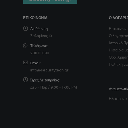
ΕΠΙΚΟΙΝΩΝΊΑ
Ο ΛΟΓΑΡΙ
Διεύθυνση:
Επικοινωνί
Σαλαμίνος 10
Ο λογαρια
Ιστορικό Π
Τηλέφωνο:
Η εταιρία μ
2311 111 898
Όροι Χρήσ
Email:
Πολιτική c
info@securitytech.gr
Ώρες Λειτουργίας:
Δευ - Παρ / 9:00 - 17:00 PM
Αντιμετωπί
Ηλεκτρονικ