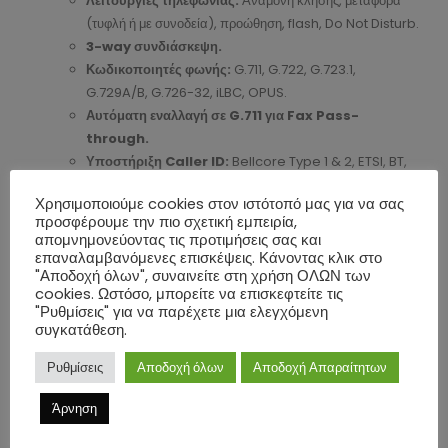
Λειτουργίες τηλεφωνίας:
Αναμονή κλήσης, μεταφορά
(τυφλή ή με συνοδεία), προώθηση, flash, Do Not Disturb.
3-way συνδιάσκεψη.
Κωδικοποιητές φωνής:
G.711, G.722, G.723.1,
G.729A/B, G.726-32, iLBC, OPUS.
Αυτόματη εναλλαγή σε G.711 για Fax Pass-
through.
Υποστήριξη Caller ID:
Bellcore Type 1 & 2, ETSI, BT,
NTT, και DTMF-based CID.
Χρησιμοποιούμε cookies στον ιστότοπό μας για να σας
Δικτυακά Πρωτόκολλα & Ασφάλεια:
προσφέρουμε την πιο σχετική εμπειρία,
απομνημονεύοντας τις προτιμήσεις σας και
Πρωτόκολλα Δικτύου:
SIP, TCP/IP, UDP, RTP/RTCP,
επαναλαμβανόμενες επισκέψεις. Κάνοντας κλικ στο
HTTP/HTTPS, ARP/RARP, ICMP, DNS, DHCP, NTP, TFTP,
"Αποδοχή όλων", συναινείτε στη χρήση ΟΛΩΝ των
SSH, Telnet, STUN, SNMP, TR-069.
cookies. Ωστόσο, μπορείτε να επισκεφτείτε τις
"Ρυθμίσεις" για να παρέχετε μια ελεγχόμενη
QoS:
Layer 2 (802.1Q VLAN, SIP/RTP 802.1p), Layer 3
συγκατάθεση.
(ToS, DiffServ, MPLS).
Μέθοδοι DTMF:
In-audio, RFC2833 και SIP INFO.
Ρυθμίσεις
Αποδοχή όλων
Αποδοχή Απαραίτητων
Προστασία:
SRTP, TLS/SIPS/HTTPS, SIP V2.0, SIP
Session Timer.
Άρνηση
Διαχείριση & Provisioning: