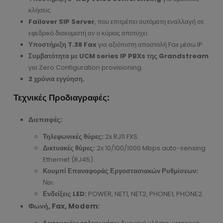
κλήσεις.
Failover SIP Server
, που επιτρέπει αυτόματη εναλλαγή σε
εφεδρικό διακομιστή αν ο κύριος αποτύχει.
Υποστήριξη T.38 Fax
για αξιόπιστη αποστολή Fax μέσω IP.
Συμβατότητα με UCM series IP PBXs της Grandstream
για Zero Configuration provisioning.
2 χρόνια εγγύηση.
Τεχνικές Προδιαγραφές:
Διεπαφές:
Τηλεφωνικές θύρες:
2x RJ11 FXS.
Δικτυακές θύρες:
2x 10/100/1000 Mbps auto-sensing
Ethernet (RJ45).
Κουμπί Επαναφοράς Εργοστασιακών Ρυθμίσεων:
Ναι.
Ενδείξεις LED:
POWER, NET1, NET2, PHONE1, PHONE2.
Φωνή, Fax, Modem: