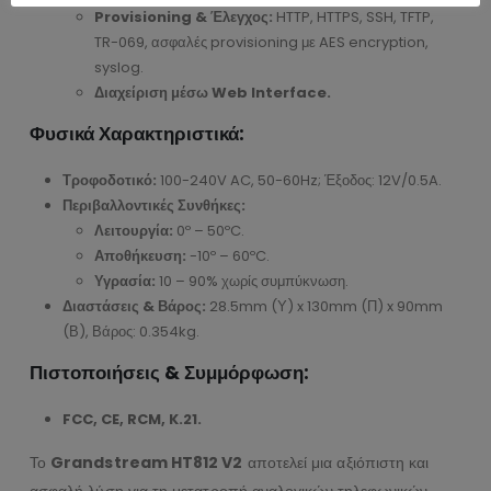
Provisioning & Έλεγχος:
HTTP, HTTPS, SSH, TFTP,
TR-069, ασφαλές provisioning με AES encryption,
syslog.
Διαχείριση μέσω Web Interface.
Φυσικά Χαρακτηριστικά:
Τροφοδοτικό:
100-240V AC, 50-60Hz; Έξοδος: 12V/0.5A.
Περιβαλλοντικές Συνθήκες:
Λειτουργία:
0º – 50ºC.
Αποθήκευση:
-10º – 60ºC.
Υγρασία:
10 – 90% χωρίς συμπύκνωση.
Διαστάσεις & Βάρος:
28.5mm (Υ) x 130mm (Π) x 90mm
(Β), Βάρος: 0.354kg.
Πιστοποιήσεις & Συμμόρφωση:
FCC, CE, RCM, K.21.
Το
Grandstream HT812 V2
αποτελεί μια αξιόπιστη και
ασφαλή λύση για τη μετατροπή αναλογικών τηλεφωνικών