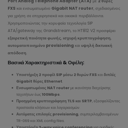
Port Analog Telephone Adapter (ATA)
με
2 θύρες
FXS
και ενσωματωμένο
Gigabit NAT router
, σχεδιασμένος
για χρήση σε επιχειρησιακά και οικιακά περιβάλλοντα.
Χρησιμοποιώντας την κορυφαία τεχνολογία SIP
ATA/gateway της Grandstream, το HT812 V2 προσφέρει
εξαιρετική ποιότητα φωνής
,
ισχυρή κρυπτογράφηση
,
αυτοματοποιημένο provisioning
και
υψηλή δικτυακή
απόδοση
.
Βασικά Χαρακτηριστικά & Οφέλη:
Υποστήριξη 2 προφίλ SIP μέσω 2 θυρών FXS
και
διπλές
Gigabit θύρες Ethernet
.
Ενσωματωμένος NAT router
με ικανότητα διαχείρισης
ταχυτήτων έως
100Mbps
.
Προηγμένη κρυπτογράφηση TLS και SRTP
, εξασφαλίζοντας
προστασία κλήσεων και λογαριασμών.
Αυτόματες επιλογές provisioning
, συμπεριλαμβανομένων
TR-069 και XML config files.
Υποστήριξη 3-way voice conferencing
για ομαδικές