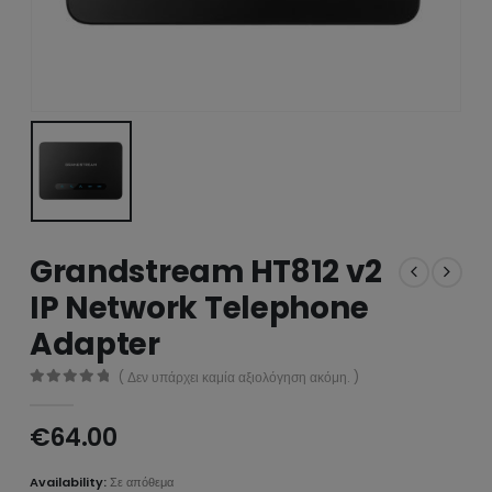
Grandstream HT812 v2
IP Network Telephone
Adapter
( Δεν υπάρχει καμία αξιολόγηση ακόμη. )
0
από 5
€
64.00
Availability:
Σε απόθεμα