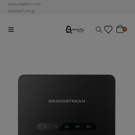
Καλωσήρθατε στο
SecurityTech.gr
0