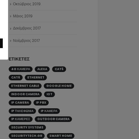
Απρίλιος 2021
Δεκέμβριος 2020
Οκτώβριος 2019
Μάιος 2019
Δεκέμβριος 2017
Νοέμβριος 2017
ΕΤΙΚΈΤΕΣ
4G ΚΆΜΕΡΑ
ALEXA
CAT5
CAT6
ETHERNET
ETHERNET CABLE
GOOGLE HOME
INDOOR CAMERA
IOT
IP CAMERA
IP PBX
IP ΤΗΛΕΦΩΝΊΑ
IP ΚΆΜΕΡΑ