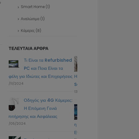
ν
Smart Home
(1)
Αναλώσιμα
(1)
Κάμερες
(8)
ΤΕΛΕΥΤΑΊΑ ΆΡΘΡΑ
shed
Η ευκολία στη χρήση και
Τι Είναι τα Refurbis
ρύθμιση των IP καμερών:
PC και Ποια Είναι τα
σεις
Η εξειδίκευση της
Οφέλη για Ιδιώτες και Επιχειρήσ
12/11/2024
SecurityTech.gr στο πλευρό σας
13/02/2025
ρες:
Οδηγός για 4G Κάμερ
Grandstream: Η
Η Επόμενη Γενιά
Ιστορία, η Τεχνολογία και
Επιτήρησης και Ασφάλειας
15/05/2024
η Σημασία της στον Χώρο των
Ενοποιημένων Επικοινωνιών