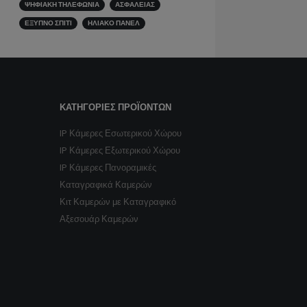
ΤΥΠΟΙ ΚΑΛΩΔΙΩΝ ΔΙΚΤΥΟΥ
ΤΕΧΝΟΛΟΓΊΑ ΕΠΙΚΟΙΝΩΝΙΏΝ
ΥΠΗΡΕΣΊΕΣ VOIP
ΨΗΦΙΑΚΉ ΤΗΛΕΦΩΝΊΑ
ΑΣΦΑΛΕΊΑΣ
ΕΞΥΠΝΟ ΣΠΙΤΙ
ΗΛΙΑΚΌ ΠΆΝΕΛ
ΚΑΤΗΓΟΡΊΕΣ ΠΡΟΪΌΝΤΩΝ
IP Κάμερες Εσωτερικού Χώρου
IP Κάμερες Εξωτερικού Χώρου
IP Κάμερες Πανοραμικές
Καταγραφικά Καμερών
Κιτ Καμερών με Καταγραφικό
Αξεσουάρ Καμερών