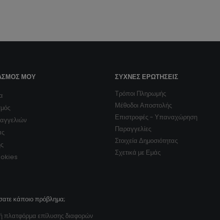
ΑΣΜΌΣ ΜΟΥ
ΣΥΧΝΈΣ ΕΡΩΤΉΣΕΙΣ
Τρόποι Πληρωμής
α
Μέθοδοι Αποστολής
σμός
Επιστροφές - Υπαναχώρηση
ραγγελιών
Παραγγελίες
ας
Στοιχεία Δημοσιότητας
ης
Σχετικά με Εμάς
ookies