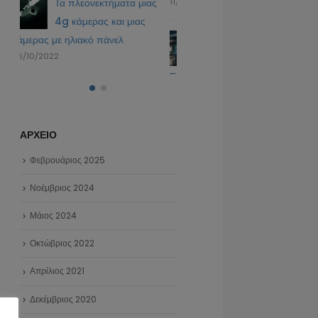
ας
11/02/2025
Τα πλεονεκτήματα μια
4g κάμερας και μιας
IP Τηλεφωνία (VoIP):
κάμερας με ηλιακό πάνελ
26/10/2022
Οικονομική και Ασφαλής
Επικοινωνία από το
SecurityTech.gr
10/02/2025
ΑΡΧΕΙΟ
Φεβρουάριος 2025
Νοέμβριος 2024
Μάιος 2024
Οκτώβριος 2022