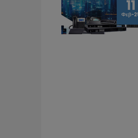
11
Φεβ-2