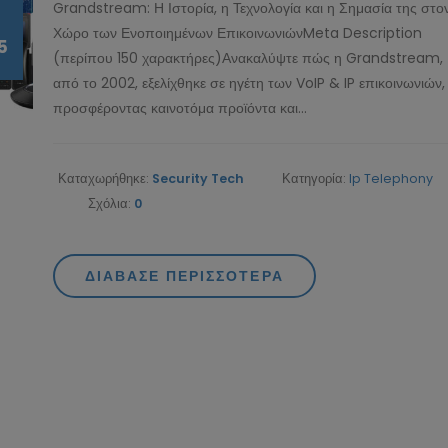
Grandstream: Η Ιστορία, η Τεχνολογία και η Σημασία της στο
Χώρο των Ενοποιημένων ΕπικοινωνιώνMeta Description
5
(περίπου 150 χαρακτήρες)Ανακαλύψτε πώς η Grandstream,
από το 2002, εξελίχθηκε σε ηγέτη των VoIP & IP επικοινωνιών,
προσφέροντας καινοτόμα προϊόντα και...
Καταχωρήθηκε:
Security Tech
Κατηγορία:
Ip Telephony
Η ευκολία στη χρήση και
Τι Είναι τα Refurbi
Σχόλια:
0
ρύθμιση των IP καμερών:
PC και Ποια Είναι τα
Η εξειδίκευση της
Οφέλη για Ιδιώτες και Επιχειρή
12/11/2024
SecurityTech.gr στο πλευρό σας
ΔΙΆΒΑΣΕ ΠΕΡΙΣΣΌΤΕΡΑ
13/02/2025
Οδηγός για 4G Κάμε
Grandstream: Η
Η Επόμενη Γενιά
Ιστορία, η Τεχνολογία και
Επιτήρησης και Ασφάλειας
15/05/2024
η Σημασία της στον Χώρο των
Ενοποιημένων Επικοινωνιών