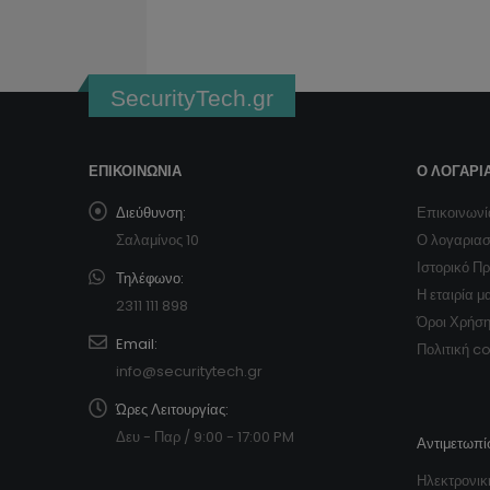
SecurityTech.gr
ΕΠΙΚΟΙΝΩΝΊΑ
Ο ΛΟΓΑΡΙ
Διεύθυνση:
Επικοινωνί
Σαλαμίνος 10
Ο λογαρια
Ιστορικό Π
Τηλέφωνο:
Η εταιρία μ
2311 111 898
Όροι Χρήσ
Email:
Πολιτική c
info@securitytech.gr