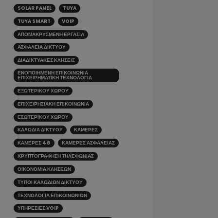
IP ΚΑΜΕΡΕΣ
OUTDOOR CAMERA
SECURITY SYSTEMS
SECURITYTECH.GR
SMART HOME
SOLAR PANEL
TUYA
TUYA SMART
VOIP
ΑΠΟΜΑΚΡΥΣΜΈΝΗ ΕΡΓΑΣΊΑ
ΑΣΦΆΛΕΙΑ ΔΙΚΤΎΟΥ
ΔΙΑΔΙΚΤΥΑΚΈΣ ΚΛΉΣΕΙΣ
ΕΝΟΠΟΙΗΜΈΝΗ ΕΠΙΚΟΙΝΩΝΊΑ
ΕΠΙΧΕΙΡΗΜΑΤΙΚΉ ΤΕΧΝΟΛΟΓΊΑ
ΕΞΩΤΕΡΙΚΟΎ ΧΏΡΟΥ
ΕΠΙΧΕΙΡΗΣΙΑΚΉ ΕΠΙΚΟΙΝΩΝΊΑ
ΕΣΩΤΕΡΙΚΟΎ ΧΏΡΟΥ
ΚΑΛΩΔΙΑ ΔΙΚΤΥΟΥ
ΚΆΜΕΡΕΣ
ΚΆΜΕΡΕΣ 4G
ΚΆΜΕΡΕΣ ΑΣΦΑΛΕΊΑΣ
ΚΡΥΠΤΟΓΡΆΦΗΣΗ ΤΗΛΕΦΩΝΊΑΣ
ΟΙΚΟΝΟΜΊΑ ΚΛΉΣΕΩΝ