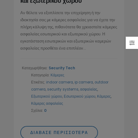
και εξωτερικού χώρου
Τεχνολογία και η Σημασία της
Ασφάλειας
στον Χώρο των Ενοποιημένων
15/05/2024
Αν θέλετε να εξοπλίσετε την επιχείρηση ή την
οινωνιών
ιδιοκτησία σας με κάμερες ασφαλείας για να έχετε την
/2025
πλήρη κάλυψη της, πιθανότατα θα χρειαστείτε κάμερες
Τα πλεονεκτήματα μιας 4g
ασφαλείας εσωτερικού και εξωτερικού χώρου. Η
κάμερας και μιας κάμερας με
εγκατάσταση εσωτερικών και εξωτερικών καμερών
IP Τηλεφωνία (VoIP):
ηλιακό πάνελ
ασφαλείας προσθέτει ένα επιπλέον...
Οικονομική και Ασφαλής
26/10/2022
Επικοινωνία από το
rityTech.gr
Καταχωρήθηκε:
Security Tech
/2025
Κατηγορία:
Κάμερες
Ετικέτες:
indoor camera
,
ip camera
,
outdoor
camera
,
security systems
,
ασφαλείας
,
Εξωτερικού χώρου
,
Εσωτερικού χώρου
,
Κάμερες
,
Κάμερες ασφαλείας
Σχόλια:
0
ΔΙΆΒΑΣΕ ΠΕΡΙΣΣΌΤΕΡΑ