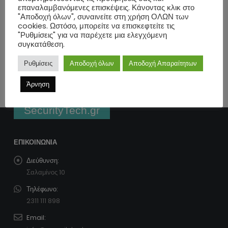
επαναλαμβανόμενες επισκέψεις. Κάνοντας κλικ στο
Ημερομηνία Δημοσίευσης:
14/12/2017
"Αποδοχή όλων", συναινείτε στη χρήση ΟΛΩΝ των
cookies. Ωστόσο, μπορείτε να επισκεφτείτε τις
"Ρυθμίσεις" για να παρέχετε μια ελεγχόμενη
ΔΙΆΒΑΣΕ ΠΕΡΙΣΣΌΤΕΡΑ
συγκατάθεση.
Ρυθμίσεις
Αποδοχή όλων
Αποδοχή Απαραίτητων
Άρνηση
SecurityTech.gr
ΕΠΙΚΟΙΝΩΝΊΑ
Διεύθυνση:
Σαλαμίνος 10
Τηλέφωνο:
2311 111 898
Email: