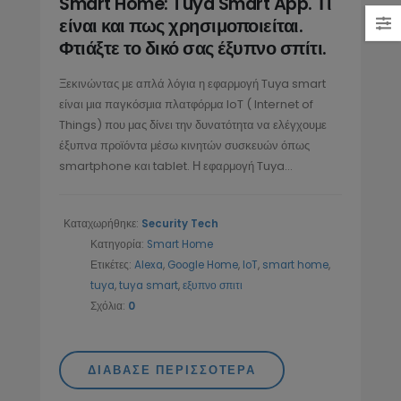
Smart Home: Tuya Smart App. Τι
Ασφάλειας
Τεχνολογία και η Σημασία της
είναι και πως χρησιμοποιείται.
/2024
στον Χώρο των Ενοποιημέν
Φτιάξτε το δικό σας έξυπνο σπίτι.
Επικοινωνιών
11/02/2025
Τα πλεονεκτήματα μιας 4g
Ξεκινώντας με απλά λόγια η εφαρμογή Tuya smart
κάμερας και μιας κάμερας με
είναι μια παγκόσμια πλατφόρμα IoT ( Internet of
ηλιακό πάνελ
IP Τηλεφωνία (VoIP):
Things) που μας δίνει την δυνατότητα να ελέγχουμε
/2022
Οικονομική και Ασφαλής
έξυπνα προϊόντα μέσω κινητών συσκευών όπως
Επικοινωνία από το
smartphone και tablet. Η εφαρμογή Tuya...
SecurityTech.gr
10/02/2025
Καταχωρήθηκε:
Security Tech
Κατηγορία:
Smart Home
Ετικέτες:
Alexa
,
Google Home
,
IoT
,
smart home
,
tuya
,
tuya smart
,
εξυπνο σπιτι
Σχόλια:
0
ΔΙΆΒΑΣΕ ΠΕΡΙΣΣΌΤΕΡΑ