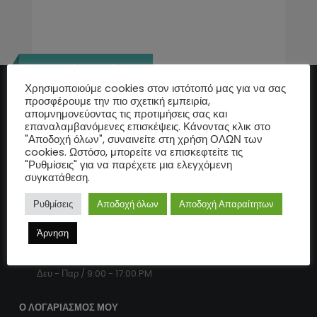
SecurityTech.gr
Χρησιμοποιούμε cookies στον ιστότοπό μας για να σας
προσφέρουμε την πιο σχετική εμπειρία,
ΕΠΙΚΟΙΝΩΝΊΑ
απομνημονεύοντας τις προτιμήσεις σας και
επαναλαμβανόμενες επισκέψεις. Κάνοντας κλικ στο
Διεύθυνση:
"Αποδοχή όλων", συναινείτε στη χρήση ΟΛΩΝ των
cookies. Ωστόσο, μπορείτε να επισκεφτείτε τις
Σαλαμίνος 10
"Ρυθμίσεις" για να παρέχετε μια ελεγχόμενη
συγκατάθεση.
Τηλέφωνο:
2311 111 898
Ρυθμίσεις
Αποδοχή όλων
Αποδοχή Απαραίτητων
Email:
Άρνηση
info@securitytech.gr
Ώρες Λειτουργίας:
Δευ - Παρ / 9:00 - 17:00 PM
Ο ΛΟΓΑΡΙΑΣΜΌΣ ΜΟΥ