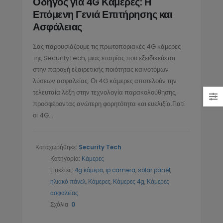
Οδηγός για 4G Κάμερες: Η
Τεχνολογία και η Σημασία της
Ασφάλειας
Επόμενη Γενιά Επιτήρησης και
στον Χώρο των Ενοποιημένων
15/05/2024
Ασφάλειας
κοινωνιών
2/2025
Τα πλεονεκτήματα μιας 4g
Σας παρουσιάζουμε τις πρωτοποριακές 4G κάμερες
κάμερας και μιας κάμερας μ
της SecurityTech, μιας εταιρίας που εξειδικεύεται
IP Τηλεφωνία (VoIP):
ηλιακό πάνελ
στην παροχή εξαιρετικής ποιότητας καινοτόμων
Οικονομική και Ασφαλής
26/10/2022
λύσεων ασφαλείας. Οι 4G κάμερες αποτελούν την
Επικοινωνία από το
τελευταία λέξη στην τεχνολογία παρακολούθησης,
urityTech.gr
προσφέροντας ανώτερη φορητότητα και ευελιξία.Γιατί
2/2025
οι 4G...
Καταχωρήθηκε:
Security Tech
Κατηγορία:
Κάμερες
Ετικέτες:
4g κάμερα
,
ip camera
,
solar panel
,
ηλιακό πάνελ
,
Κάμερες
,
Κάμερες 4g
,
Κάμερες
ασφαλείας
Σχόλια:
0