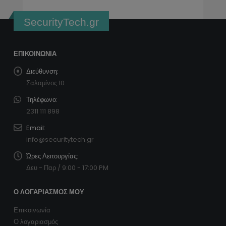
SecurityTech.gr
ΕΠΙΚΟΙΝΩΝΊΑ
Διεύθυνση:
Σαλαμίνος 10
Τηλέφωνο:
2311 111 898
Email:
info@securitytech.gr
Ώρες Λειτουργίας:
Δευ - Παρ / 9:00 - 17:00 PM
Ο ΛΟΓΑΡΙΑΣΜΌΣ ΜΟΥ
Επικοινωνία
Ο λογαριασμός