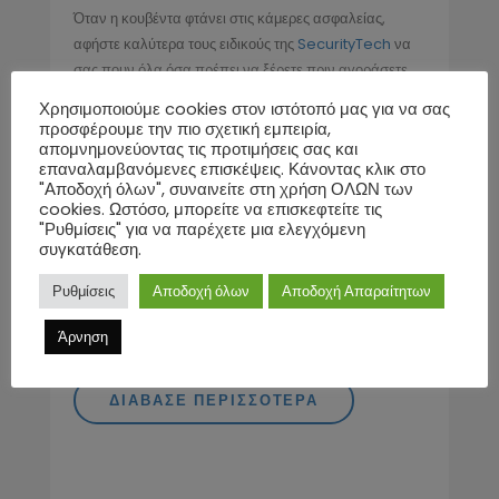
Όταν η κουβέντα φτάνει στις κάμερες ασφαλείας,
αφήστε καλύτερα τους ειδικούς της
SecurityTech
να
σας πουν όλα όσα πρέπει να ξέρετε πριν αγοράσετε
μια. Πάμε λοιπόν να εστιάσουμε σε μια ταχύτατα
Χρησιμοποιούμε cookies στον ιστότοπό μας για να σας
εξελισσόμενη...
προσφέρουμε την πιο σχετική εμπειρία,
απομνημονεύοντας τις προτιμήσεις σας και
επαναλαμβανόμενες επισκέψεις. Κάνοντας κλικ στο
"Αποδοχή όλων", συναινείτε στη χρήση ΟΛΩΝ των
Καταχωρήθηκε:
Security Tech
cookies. Ωστόσο, μπορείτε να επισκεφτείτε τις
Κατηγορία:
Κάμερες
"Ρυθμίσεις" για να παρέχετε μια ελεγχόμενη
Ετικέτες:
4g κάμερα
,
ip camera
,
solar panel
,
συγκατάθεση.
ηλιακό πάνελ
,
Κάμερες
,
Κάμερες 4g
,
Κάμερες
Ρυθμίσεις
Αποδοχή όλων
Αποδοχή Απαραίτητων
ασφαλείας
Σχόλια:
0
Άρνηση
ΔΙΆΒΑΣΕ ΠΕΡΙΣΣΌΤΕΡΑ