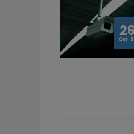
2
Οκτ-2