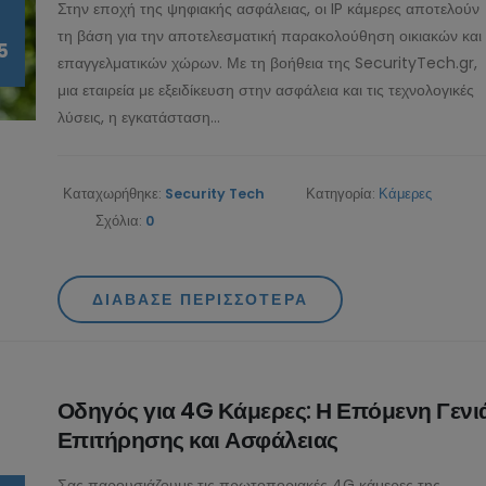
Στην εποχή της ψηφιακής ασφάλειας, οι IP κάμερες αποτελούν
τη βάση για την αποτελεσματική παρακολούθηση οικιακών και
5
επαγγελματικών χώρων. Με τη βοήθεια της SecurityTech.gr,
μια εταιρεία με εξειδίκευση στην ασφάλεια και τις τεχνολογικές
λύσεις, η εγκατάσταση...
Καταχωρήθηκε:
Security Tech
Κατηγορία:
Κάμερες
Η ευκολία στη χρήση και
Τι Είναι τα Refurbi
Σχόλια:
0
ρύθμιση των IP καμερών:
PC και Ποια Είναι τα
Η εξειδίκευση της
Οφέλη για Ιδιώτες και Επιχειρή
12/11/2024
SecurityTech.gr στο πλευρό σας
ΔΙΆΒΑΣΕ ΠΕΡΙΣΣΌΤΕΡΑ
13/02/2025
Οδηγός για 4G Κάμε
Grandstream: Η
Η Επόμενη Γενιά
Οδηγός για 4G Κάμερες: Η Επόμενη Γενι
Ιστορία, η Τεχνολογία και
Επιτήρησης και Ασφάλειας
15/05/2024
Επιτήρησης και Ασφάλειας
η Σημασία της στον Χώρο των
Ενοποιημένων Επικοινωνιών
Σας παρουσιάζουμε τις πρωτοποριακές 4G κάμερες της