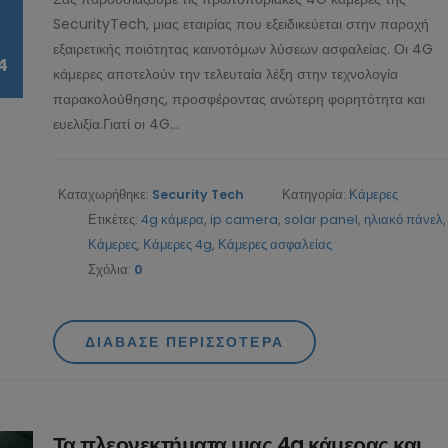
11/02/2025
Τα πλεονεκτήματα μι
SecurityTech, μιας εταιρίας που εξειδικεύεται στην παροχή
4g κάμερας και μιας
εξαιρετικής ποιότητας καινοτόμων λύσεων ασφαλείας. Οι 4G
IP Τηλεφωνία (VoIP):
κάμερας με ηλιακό πάνελ
4
κάμερες αποτελούν την τελευταία λέξη στην τεχνολογία
26/10/2022
Οικονομική και Ασφαλής
παρακολούθησης, προσφέροντας ανώτερη φορητότητα και
Επικοινωνία από το
ευελιξία.Γιατί οι 4G...
SecurityTech.gr
10/02/2025
Καταχωρήθηκε:
Security Tech
Κατηγορία:
Κάμερες
Ετικέτες:
4g κάμερα
,
ip camera
,
solar panel
,
ηλιακό πάνελ
,
Κάμερες
,
Κάμερες 4g
,
Κάμερες ασφαλείας
Σχόλια:
0
ΔΙΆΒΑΣΕ ΠΕΡΙΣΣΌΤΕΡΑ
Τα πλεονεκτήματα μιας 4g κάμερας και