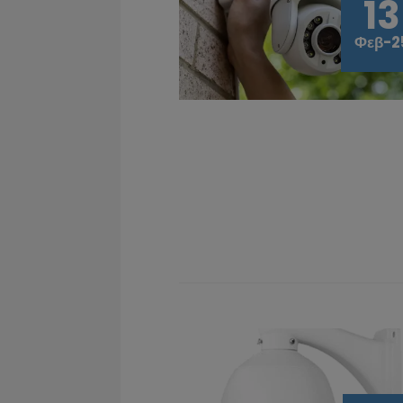
13
Φεβ-2