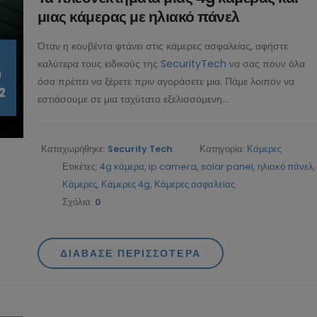
μιας κάμερας με ηλιακό πάνελ
Όταν η κουβέντα φτάνει στις κάμερες ασφαλείας, αφήστε
6
καλύτερα τους ειδικούς της
SecurityTech
να σας πουν όλα
όσα πρέπει να ξέρετε πριν αγοράσετε μια. Πάμε λοιπόν να
2
εστιάσουμε σε μια ταχύτατα εξελισσόμενη...
Καταχωρήθηκε:
Security Tech
Κατηγορία:
Κάμερες
Ετικέτες:
4g κάμερα
,
ip camera
,
solar panel
,
ηλιακό πάνελ
,
Κάμερες
,
Κάμερες 4g
,
Κάμερες ασφαλείας
Σχόλια:
0
ΔΙΆΒΑΣΕ ΠΕΡΙΣΣΌΤΕΡΑ