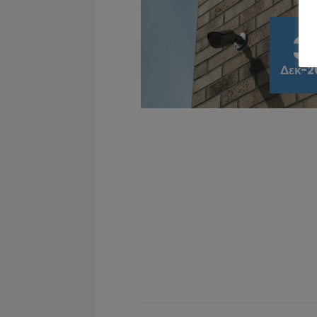
3
Δεκ-2