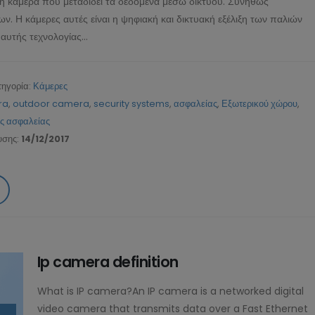
κή κάμερα που μεταδίδει τα δεδομένα μεσώ δικτύου. Συνήθως
. Η κάμερες αυτές είναι η ψηφιακή και δικτυακή εξέλιξη των παλιών
υτής τεχνολογίας...
τηγορία:
Κάμερες
ra
,
outdoor camera
,
security systems
,
ασφαλείας
,
Εξωτερικού χώρου
,
ς ασφαλείας
υσης:
14/12/2017
Ip camera definition
What is IP camera?An IP camera is a networked digital
video camera that transmits data over a Fast Ethernet