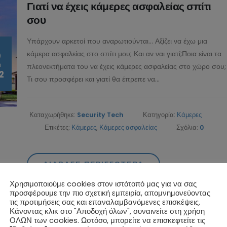
Γιατί να έχεις κάμερες ασφαλείας σπίτι
σου
Υπάρχουν αρκετοί που αναρωτιούνται... Αξίζει να έχω μια
2
κάμερα ασφαλείας στο σπίτι μου; Και αν ναι γιατί;Ποια είναι τα
πλεονεκτήματα του να έχεις κάμερες ασφαλείας στο χώρο σου;
2
Τι σου προσφέρει και γιατί θα έπρεπε να...
Καταχωρήθηκε:
Security Tech
Κατηγορία:
Κάμερες
Ετικέτες:
Κάμερες
,
Κάμερες ασφαλείας
Σχόλια:
0
ΔΙΆΒΑΣΕ ΠΕΡΙΣΣΌΤΕΡΑ
Χρησιμοποιούμε cookies στον ιστότοπό μας για να σας
προσφέρουμε την πιο σχετική εμπειρία, απομνημονεύοντας
τις προτιμήσεις σας και επαναλαμβανόμενες επισκέψεις.
Κάνοντας κλικ στο "Αποδοχή όλων", συναινείτε στη χρήση
Κάμερες ασφαλείας εσωτερικού και
ΟΛΩΝ των cookies. Ωστόσο, μπορείτε να επισκεφτείτε τις