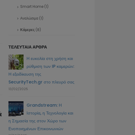
Smart Home
(1)
Αναλώσιμα
(1)
Κάμερες
(8)
ΤΕΛΕΥΤΑΊΑ ΆΡΘΡΑ
shed
Η ευκολία στη χρήση και
Τι Είναι τα Refurbis
ρύθμιση των IP καμερών:
PC και Ποια Είναι τα
σεις
Η εξειδίκευση της
Οφέλη για Ιδιώτες και Επιχειρήσ
12/11/2024
SecurityTech.gr στο πλευρό σας
13/02/2025
ρες:
Οδηγός για 4G Κάμερ
Grandstream: Η
Η Επόμενη Γενιά
ά
Ιστορία, η Τεχνολογία και
Επιτήρησης και Ασφάλειας
15/05/2024
η Σημασία της στον Χώρο των
Ενοποιημένων Επικοινωνιών