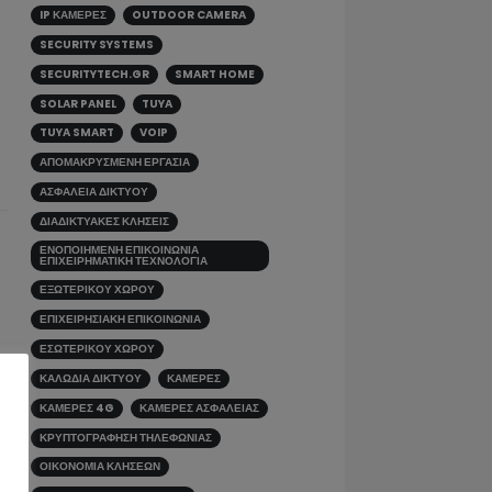
IP ΚΑΜΕΡΕΣ
OUTDOOR CAMERA
SECURITY SYSTEMS
SECURITYTECH.GR
SMART HOME
SOLAR PANEL
TUYA
TUYA SMART
VOIP
ΑΠΟΜΑΚΡΥΣΜΈΝΗ ΕΡΓΑΣΊΑ
ΑΣΦΆΛΕΙΑ ΔΙΚΤΎΟΥ
ΔΙΑΔΙΚΤΥΑΚΈΣ ΚΛΉΣΕΙΣ
ΕΝΟΠΟΙΗΜΈΝΗ ΕΠΙΚΟΙΝΩΝΊΑ
ΕΠΙΧΕΙΡΗΜΑΤΙΚΉ ΤΕΧΝΟΛΟΓΊΑ
ΕΞΩΤΕΡΙΚΟΎ ΧΏΡΟΥ
ΕΠΙΧΕΙΡΗΣΙΑΚΉ ΕΠΙΚΟΙΝΩΝΊΑ
ΕΣΩΤΕΡΙΚΟΎ ΧΏΡΟΥ
ΚΑΛΩΔΙΑ ΔΙΚΤΥΟΥ
ΚΆΜΕΡΕΣ
ΚΆΜΕΡΕΣ 4G
ΚΆΜΕΡΕΣ ΑΣΦΑΛΕΊΑΣ
ΚΡΥΠΤΟΓΡΆΦΗΣΗ ΤΗΛΕΦΩΝΊΑΣ
ΟΙΚΟΝΟΜΊΑ ΚΛΉΣΕΩΝ