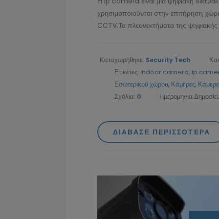
Η Ip camera είναι μια ψηφιακή δικτυα
χρησιμοποιούνται στην επιτήρηση χώρων
CCTV.Τα πλεονεκτήματα της ψηφιακής α
Καταχωρήθηκε:
Security Tech
Κα
Ετικέτες:
indoor camera
,
ip came
Εσωτερικού χώρου
,
Κάμερες
,
Κάμερε
Σχόλια:
0
Ημερομηνία Δημοσίε
ΔΙΆΒΑΣΕ ΠΕΡΙΣΣΌΤΕΡΑ