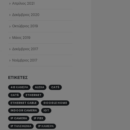
Απρίλιος 2021
Δεκέμβριος 2020
Οκτώβριος 2019
Μάιος 2019
Δεκέμβριος 2017
Νοέμβριος 2017
ΕΤΙΚΈΤΕΣ
4G ΚΆΜΕΡΑ
ALEXA
CAT5
CAT6
ETHERNET
ETHERNET CABLE
GOOGLE HOME
INDOOR CAMERA
IOT
IP CAMERA
IP PBX
IP ΤΗΛΕΦΩΝΊΑ
IP ΚΆΜΕΡΑ