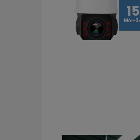
15
Μάι-2