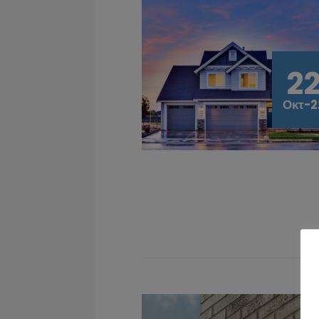
2
Οκτ-2