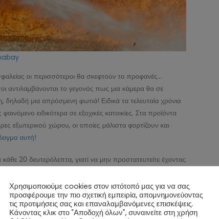
ixabay
σφαλείας οι περισσότεροι θα σκεφτούν το προφανές…
οι αντιλαμβάνονται το γεγονός πως μια κάμερα θα σε
, δηλαδή μια απρόσμενη φωτιά! Ειδικά τα τελευταία χρόνια
 φαινόμενο ειδικότερα σε εξοχικές κατοικίες. Στα προϊόντα
μερες εξωτερικού χώρου, οι οποίες μάλιστα φορτίζουν και
ειγμα αυτή
!
ά κάθε 20 δευτερόλεπτα, γιατί να μην προστατευτείτε έχοντας
 σύγχρονες κάμερες ασφαλείας διαθέτουν και σύστημα
 κάτι δεν πάει καλά!
Ακόμα το σκέφτεστε; δείτε εδώ τα
Χρησιμοποιούμε cookies στον ιστότοπό μας για να σας
προσφέρουμε την πιο σχετική εμπειρία, απομνημονεύοντας
τις προτιμήσεις σας και επαναλαμβανόμενες επισκέψεις.
Κάνοντας κλικ στο "Αποδοχή όλων", συναινείτε στη χρήση