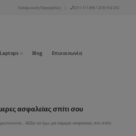
Τηλεφωνικές Παραγγελίες
2311 111 898 / 2310 554 252
|
 Laptops
Blog
Επικοινωνία
άμερες ασφαλείας σπίτι σου
ωτιούνται… Αξίζει να έχω μια κάμερα ασφαλείας στο σπίτι