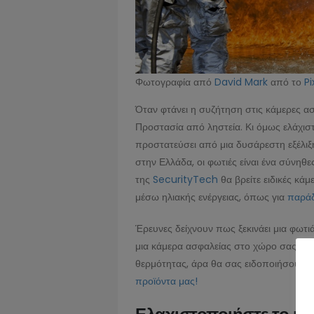
Φωτογραφία από
David Mark
από το
P
Όταν φτάνει η συζήτηση στις κάμερες α
Προστασία από ληστεία. Κι όμως ελάχιστ
προστατεύσει από μια δυσάρεστη εξέλιξη
στην Ελλάδα, οι φωτιές είναι ένα σύνηθες
της
SecurityTech
θα βρείτε ειδικές κά
μέσω ηλιακής ενέργειας, όπως για
παράδ
Έρευνες δείχνουν πως ξεκινάει μια φωτι
μια κάμερα ασφαλείας στο χώρο σας; Οι
θερμότητας, άρα θα σας ειδοποιήσουν αν
προϊόντα μας!