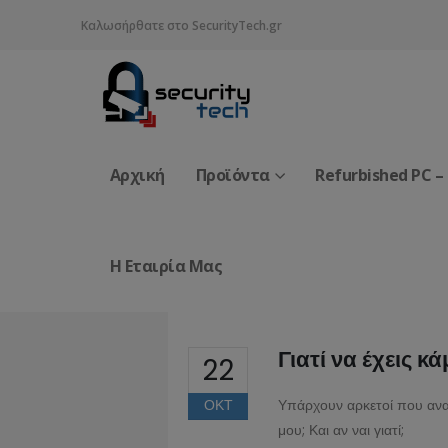
Καλωσήρθατε στο SecurityTech.gr
Αρχική
Προϊόντα
Refurbished PC –
Η Εταιρία Μας
Γιατί να έχεις κ
22
ΟΚΤ
Υπάρχουν αρκετοί που αναρ
μου; Και αν ναι γιατί;