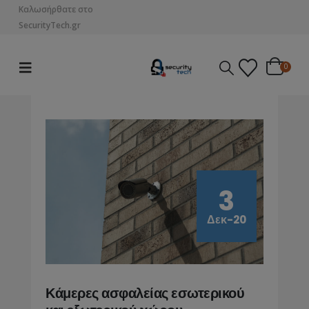
Καλωσήρθατε στο
SecurityTech.gr
0
3
Η ευκολία στη χρήση και ρύθμι
Δεκ-20
των IP καμερών: Η εξειδίκευση
της SecurityTech.gr στο
πλευρό σας
13/02/2025
Κάμερες ασφαλείας εσωτερικού
Grandstream: Η Ιστορία, η