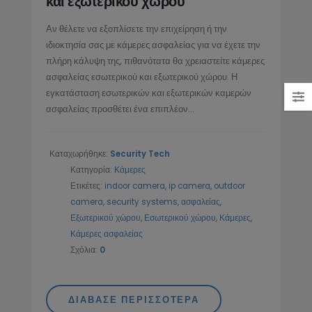
και εξωτερικού χώρου
Τεχνολογία και η Σημασία της
στον Χώρο των Ενοποιημένων
Αν θέλετε να εξοπλίσετε την επιχείρηση ή την
Επικοινωνιών
ιδιοκτησία σας με κάμερες ασφαλείας για να έχετε την
11/02/2025
πλήρη κάλυψη της, πιθανότατα θα χρειαστείτε κάμερες
ασφαλείας εσωτερικού και εξωτερικού χώρου. Η
εγκατάσταση εσωτερικών και εξωτερικών καμερών
IP Τηλεφωνία (VoIP):
ασφαλείας προσθέτει ένα επιπλέον...
Οικονομική και Ασφαλής
Επικοινωνία από το
SecurityTech.gr
Καταχωρήθηκε:
Security Tech
10/02/2025
Κατηγορία:
Κάμερες
Ετικέτες:
indoor camera
,
ip camera
,
outdoor
camera
,
security systems
,
ασφαλείας
,
Εξωτερικού χώρου
,
Εσωτερικού χώρου
,
Κάμερες
,
Κάμερες ασφαλείας
Σχόλια:
0
ΔΙΆΒΑΣΕ ΠΕΡΙΣΣΌΤΕΡΑ