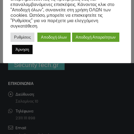
επαναλαμβανόμενες επισκέψεις. Κάνοντας κλικ στο
Ημερομηνία Δημοσίευσης:
14/12/2017
"Αποδοχή όλων", συναινείτε στη χρήση ΟΛΩΝ των
cookies. Ωστόσο, μπορείτε να επισκεφτείτε τις
"Ρυθμίσεις" για να παρέχετε μια ελεγχόμενη
ΔΙΆΒΑΣΕ ΠΕΡΙΣΣΌΤΕΡΑ
συγκατάθεση.
Ρυθμίσεις
Αποδοχή όλων
Αποδοχή Απαραίτητων
Άρνηση
SecurityTech.gr
ΕΠΙΚΟΙΝΩΝΊΑ
Διεύθυνση:
Σαλαμίνος 10
Τηλέφωνο:
2311 111 898
Email: